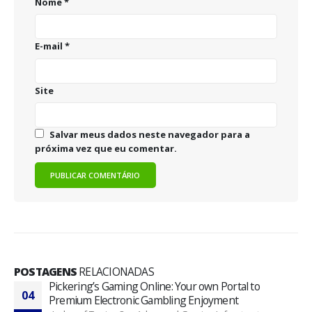
Nome
*
E-mail
*
Site
Salvar meus dados neste navegador para a
próxima vez que eu comentar.
POSTAGENS
RELACIONADAS
HighFly Casino: Ihr Begleiter für erstklassiges Online-
01
Glücksspiel