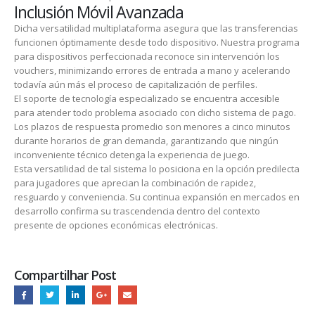
Inclusión Móvil Avanzada
Dicha versatilidad multiplataforma asegura que las transferencias
funcionen óptimamente desde todo dispositivo. Nuestra programa
para dispositivos perfeccionada reconoce sin intervención los
vouchers, minimizando errores de entrada a mano y acelerando
todavía aún más el proceso de capitalización de perfiles.
El soporte de tecnología especializado se encuentra accesible
para atender todo problema asociado con dicho sistema de pago.
Los plazos de respuesta promedio son menores a cinco minutos
durante horarios de gran demanda, garantizando que ningún
inconveniente técnico detenga la experiencia de juego.
Esta versatilidad de tal sistema lo posiciona en la opción predilecta
para jugadores que aprecian la combinación de rapidez,
resguardo y conveniencia. Su continua expansión en mercados en
desarrollo confirma su trascendencia dentro del contexto
presente de opciones económicas electrónicas.
Compartilhar Post