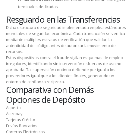
terminales dedicadas
Resguardo en las Transferencias
Dicha estructura de seguridad implementada emplea estándares
mundiales de seguridad económica. Cada transacción se verifica
mediante múltiples estratos de verificación que validan la
autenticidad del código antes de autorizar la movimiento de
recursos.
Estos dispositivos contra el fraude vigilan esquemas de empleo
irregulares, identificando sin intervención esfuerzos de uso no
aprobada. Tal supervisión continua defiende por igual a los
proveedores igual que a los clientes finales, generando un
entorno de confianza recíproca.
Comparativa con Demás
Opciones de Depósito
Aspecto
Astropay
Tarjetas Crédito
Envíos Bancarios
Carteras Electrónicas