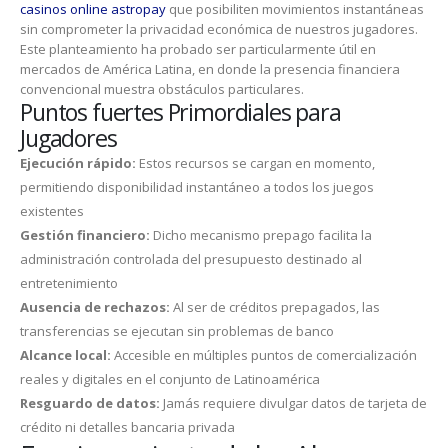
casinos online astropay
que posibiliten movimientos instantáneas
sin comprometer la privacidad económica de nuestros jugadores.
Este planteamiento ha probado ser particularmente útil en
mercados de América Latina, en donde la presencia financiera
convencional muestra obstáculos particulares.
Puntos fuertes Primordiales para
Jugadores
Ejecución rápido:
Estos recursos se cargan en momento,
permitiendo disponibilidad instantáneo a todos los juegos
existentes
Gestión financiero:
Dicho mecanismo prepago facilita la
administración controlada del presupuesto destinado al
entretenimiento
Ausencia de rechazos:
Al ser de créditos prepagados, las
transferencias se ejecutan sin problemas de banco
Alcance local:
Accesible en múltiples puntos de comercialización
reales y digitales en el conjunto de Latinoamérica
Resguardo de datos:
Jamás requiere divulgar datos de tarjeta de
crédito ni detalles bancaria privada