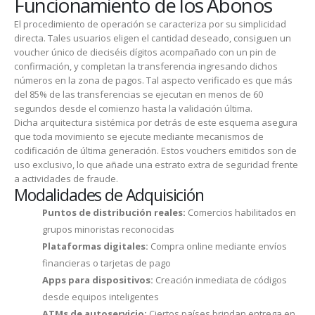
Funcionamiento de los Abonos
El procedimiento de operación se caracteriza por su simplicidad
directa. Tales usuarios eligen el cantidad deseado, consiguen un
voucher único de dieciséis dígitos acompañado con un pin de
confirmación, y completan la transferencia ingresando dichos
números en la zona de pagos. Tal aspecto verificado es que más
del 85% de las transferencias se ejecutan en menos de 60
segundos desde el comienzo hasta la validación última.
Dicha arquitectura sistémica por detrás de este esquema asegura
que toda movimiento se ejecute mediante mecanismos de
codificación de última generación. Estos vouchers emitidos son de
uso exclusivo, lo que añade una estrato extra de seguridad frente
a actividades de fraude.
Modalidades de Adquisición
Puntos de distribución reales:
Comercios habilitados en
grupos minoristas reconocidas
Plataformas digitales:
Compra online mediante envíos
financieras o tarjetas de pago
Apps para dispositivos:
Creación inmediata de códigos
desde equipos inteligentes
ATMs de autoservicio:
Ciertos países brindan entrega en