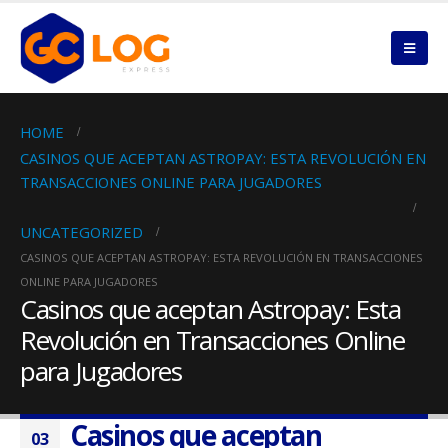
HOME
CASINOS QUE ACEPTAN ASTROPAY: ESTA REVOLUCIÓN EN
TRANSACCIONES ONLINE PARA JUGADORES
UNCATEGORIZED
CASINOS QUE ACEPTAN ASTROPAY: ESTA REVOLUCIÓN EN TRANSACCIONES
ONLINE PARA JUGADORES
Casinos que aceptan Astropay: Esta
Revolución en Transacciones Online
para Jugadores
Casinos que aceptan
03