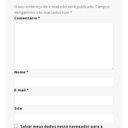
O seu endereço de e-mail não será publicado.
Campos
obrigatórios são marcados com
*
Comentário
*
Nome
*
E-mail
*
Site
Salvar meus dados neste navegador para a