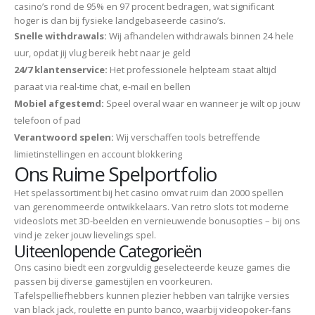
casino’s rond de 95% en 97 procent bedragen, wat significant
hoger is dan bij fysieke landgebaseerde casino’s.
Snelle withdrawals:
Wij afhandelen withdrawals binnen 24 hele
uur, opdat jij vlug bereik hebt naar je geld
24/7 klantenservice:
Het professionele helpteam staat altijd
paraat via real-time chat, e-mail en bellen
Mobiel afgestemd:
Speel overal waar en wanneer je wilt op jouw
telefoon of pad
Verantwoord spelen:
Wij verschaffen tools betreffende
limietinstellingen en account blokkering
Ons Ruime Spelportfolio
Het spelassortiment bij het casino omvat ruim dan 2000 spellen
van gerenommeerde ontwikkelaars. Van retro slots tot moderne
videoslots met 3D-beelden en vernieuwende bonusopties – bij ons
vind je zeker jouw lievelings spel.
Uiteenlopende Categorieën
Ons casino biedt een zorgvuldig geselecteerde keuze games die
passen bij diverse gamestijlen en voorkeuren.
Tafelspelliefhebbers kunnen plezier hebben van talrijke versies
van black jack, roulette en punto banco, waarbij videopoker-fans