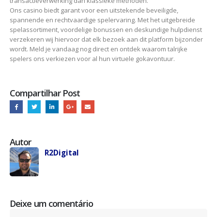
transactieverwerking dan klassieke methoden.
Ons casino biedt garant voor een uitstekende beveiligde,
spannende en rechtvaardige spelervaring. Met het uitgebreide
spelassortiment, voordelige bonussen en deskundige hulpdienst
verzekeren wij hiervoor dat elk bezoek aan dit platform bijzonder
wordt. Meld je vandaag nog direct en ontdek waarom talrijke
spelers ons verkiezen voor al hun virtuele gokavontuur.
Compartilhar Post
Autor
R2Digital
Deixe um comentário