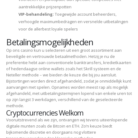
aantrekkelijke prijzenpotten
VIP-behandeling:
Toegewijde account beheerders,
verhoogde maximumbedragen en versnelde uitbetalingen
voor de allerbest loyale spelers
Betalingsmogelijkheden
Op ons casino kun u selecteren uit een groot assortiment aan
beveiligde en vertrouwde betaalmethoden. Hetzij je nu de
preferentie hebt aan conventionele banktransfers, kredietkaarten
of hedendaagse online wallets zoals het Skrill systeem en de
Neteller methode – we bieden de keuze die bij jou aansluit.
Bijstortingen worden direct afgehandeld, zodat je onmiddellijk kunt
aanvangen met spelen. Opnames worden meest rap als mogelijk
afgehandeld, met uitbetalingstermijnen lopend van enkele uren tot
op zijn langst 3 werkdagen, verschillend van de geselecteerde
methode.
Cryptocurrencies Welkom
Vooruitstrevend als we zijn, ontvangen wij tevens uiteenlopende
digitale munten zoals de Bitcoin en ETH. Zo’n keuze biedt
bijkomende discretie en doorgaans nog vlottere