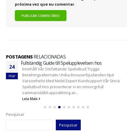
próxima vez que eu comentar.
POSTAGENS
RELACIONADAS
Fullständig Guide till Spelupplevelsen hos
24
Innehåll Vår Omfattande Spelutbud Trygga
Betalningsalternativ Unika Bonuserbjudanden Njut
mar
Varsomhelst Med Mobil Expert Kundsupport Vår Stora
Spelutbud Hos presenterar vi en omsorgsfull
sammanställd uppsättning av...
Leia Mais
Pesquisar
Pesquisar