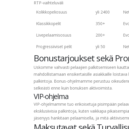
RTP-vaihteluväli
Kolikkopeliosuus
yli 2400
Net
Klassikkopelit
350+
Evo
Livepelaamisosuus
200+
Evo
Progressiiviset pelit
yli 50
Ne
Bonustarjoukset sekä Pr
Uskomme vahvasti pelaajien palkitsemiseen kautta
mahdollistamaan ensikertaisille asiakkaille loistav
palkintoja. Bonus-ohjelmamme perustuu oikeudenm
selkeästi enne kuin bonuksen aktivoimista.
VIP-ohjelma
VIP-ohjelmamme tuo erikoisetuja pisimpään pelaavill
eksklusiivisia palkintoja, kuten vaikkapa pikaisem
jäsenyys hankitaan pelaamisella, ja mitä aktiivisemm
Maksutavat sekä Turvalli