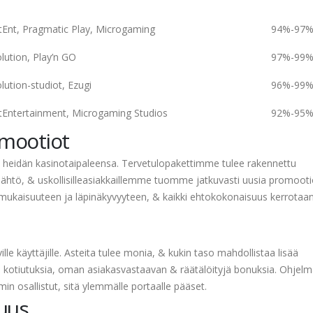
Ent, Pragmatic Play, Microgaming
94%-97
lution, Play’n GO
97%-99
lution-studiot, Ezugi
96%-99
tEntertainment, Microgaming Studios
92%-95
omootiot
 heidän kasinotaipaleensa. Tervetulopakettimme tulee rakennettu
a lähtö, & uskollisilleasiakkaillemme tuomme jatkuvasti uusia promooti
ukaisuuteen ja läpinäkyvyyteen, & kaikki ehtokokonaisuus kerrotaa
e käyttäjille. Asteita tulee monia, & kukin taso mahdollistaa lisää
pia kotiutuksia, oman asiakasvastaavan & räätälöityjä bonuksia. Ohjel
in osallistut, sitä ylemmälle portaalle pääset.
suus