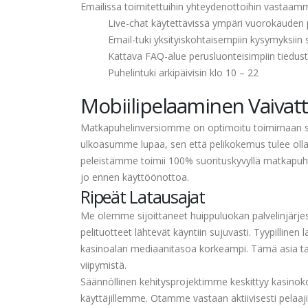
Emailissa toimitettuihin yhteydenottoihin vastaamme
Live-chat käytettävissä ympäri vuorokauden 
Email-tuki yksityiskohtaisempiin kysymyksiin
Kattava FAQ-alue perusluonteisimpiin tiedust
Puhelintuki arkipäivisin klo 10 – 22
Mobiilipelaaminen Vaivat
Matkapuhelinversiomme on optimoitu toimimaan saum
ulkoasumme lupaa, sen että pelikokemus tulee olla 
peleistämme toimii 100% suorituskyvyllä matkapuhe
jo ennen käyttöönottoa.
Ripeät Latausajat
Me olemme sijoittaneet huippuluokan palvelinjär
pelituotteet lähtevät käyntiin sujuvasti. Tyypilline
kasinoalan mediaanitasoa korkeampi. Tämä asia ta
viipymistä.
Säännöllinen kehitysprojektimme keskittyy kasino
käyttäjillemme. Otamme vastaan aktiivisesti pelaaj