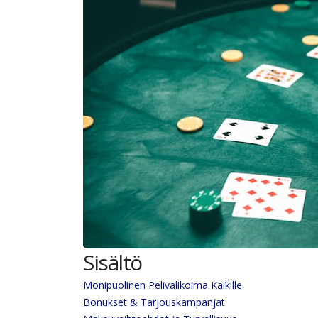
Sisältö
Monipuolinen Pelivalikoima Kaikille
Bonukset & Tarjouskampanjat