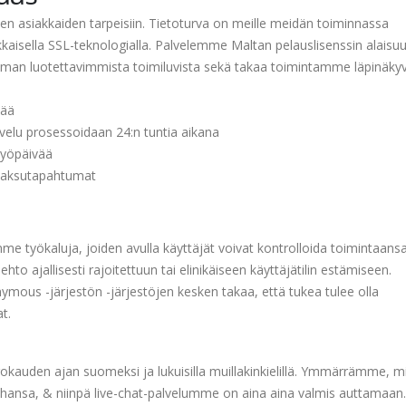
asiakkaiden tarpeisiin. Tietoturva on meille meidän toiminnassa
uokkaisella SSL-teknologialla. Palvelemme Maltan pelauslisenssin alais
ilman luotettavimmista toimiluvista sekä takaa toimintamme läpinäky
vää
velu prosessoidaan 24:n tuntia aikana
työpäivää
 maksutapahtumat
 työkaluja, joiden avulla käyttäjät voivat kontrolloida toimintaansa
ehto ajallisesti rajoitettuun tai elinikäiseen käyttäjätilin estämiseen.
us -järjestön -järjestöjen kesken takaa, että tukea tulee olla
t.
kauden ajan suomeksi ja lukuisilla muillakinkielillä. Ymmärrämme, m
 tahansa, & niinpä live-chat-palvelumme on aina aina valmis auttamaan.