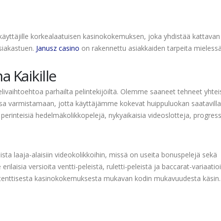
ttäjille korkealaatuisen kasinokokemuksen, joka yhdistää kattavan
siakastuen.
Janusz casino
on rakennettu asiakkaiden tarpeita mieless
 Kaikille
ivaihtoehtoa parhailta pelintekijöiltä. Olemme saaneet tehneet yhtei
ssa varmistamaan, jotta käyttäjämme kokevat huippuluokan saatavilla
inteisiä hedelmäkolikkopelejä, nykyaikaisia videoslotteja, progressi
ista laaja-alaisiin videokolikkoihin, missä on useita bonuspelejä sekä
laisia versioita ventti-peleistä, ruletti-peleistä ja baccarat-variaatioi
utenttisesta kasinokokemuksesta mukavan kodin mukavuudesta käsin.