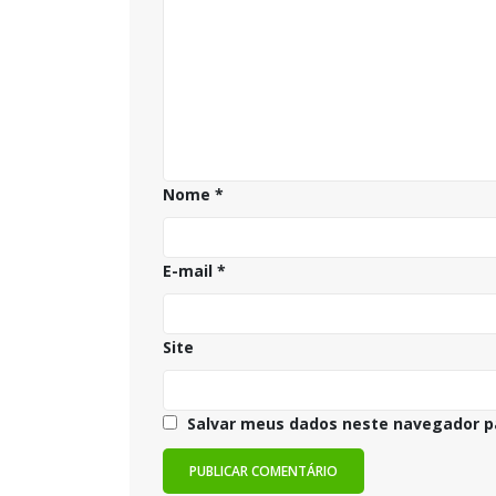
Nome
*
E-mail
*
Site
Salvar meus dados neste navegador p