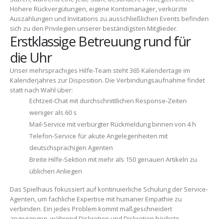
Höhere Rückvergütungen, eigene Kontomanager, verkürzte
Auszahlungen und Invitations zu ausschließlichen Events befinden
sich zu den Privilegien unserer beständigsten Mitglieder.
Erstklassige Betreuung rund für
die Uhr
Unser mehrsprachiges Hilfe-Team steht 365 Kalendertage im
Kalenderjahres zur Disposition. Die Verbindungsaufnahme findet
statt nach Wahl über:
Echtzeit-Chat mit durchschnittlichen Response-Zeiten
weniger als 60 s
Mail-Service mit verbürgter Rückmeldung binnen von 4 h
Telefon-Service für akute Angelegenheiten mit
deutschsprachigen Agenten
Breite Hilfe-Sektion mit mehr als 150 genauen Artikeln zu
üblichen Anliegen
Das Spielhaus fokussiert auf kontinuierliche Schulung der Service-
Agenten, um fachliche Expertise mit humaner Empathie zu
verbinden. Ein jedes Problem kommt maßgeschneidert
angegangen, während Diskretion und Diskretion höchste