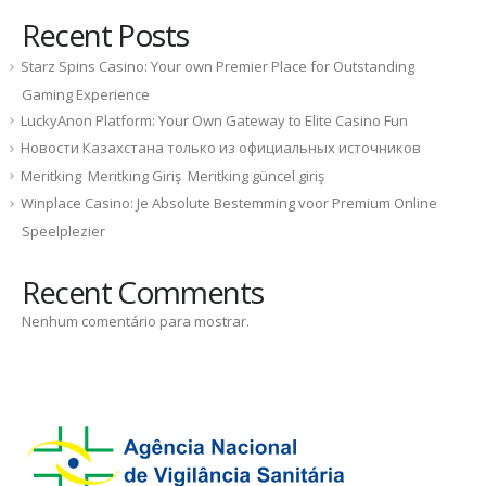
Recent Posts
Starz Spins Casino: Your own Premier Place for Outstanding
Gaming Experience
LuckyAnon Platform: Your Own Gateway to Elite Casino Fun
Новости Казахстана только из официальных источников
Meritking ️ Meritking Giriş ️ Meritking güncel giriş
Winplace Casino: Je Absolute Bestemming voor Premium Online
Speelplezier
Recent Comments
Nenhum comentário para mostrar.