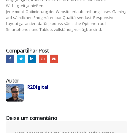
Wichtigkeit genießen.
Jene mobil Optimierung der Website erlaubt reibungsloses Gaming
auf sämtlichen Endgeräten bar Qualitätsverlust. Responsive
Layout garantiert dafür, sodass sämtliche Optionen auf
Smartphones und Tablets vollständig verfügbar sind.
Compartilhar Post
Autor
R2Digital
Deixe um comentário