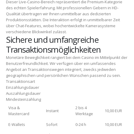
Dieser Live-Casino-Bereich repräsentiert die Premium-Kategorie
des echten Spielerfahrung. Mit professionellen Gebern in HD-
Qualität übertragen wir Ihnen unmittelbar aus dedizierten
Produktionsstätten. Die Interaktion erfolgt in unmittelbarer Zeit
über Chat-Features, wobei hochentwickelte Kamerasysteme
verschiedene Blickwinkel zulässt.
Sichere und umfangreiche
Transaktionsmöglichkeiten
Monetäre Beweglichkeit rangiert bei dem Casino im Mittelpunkt der
Benutzerfreundlichkeit. Wir verfügen über ein umfassendes
Angebot an Transaktionswegen integriert, zwecks jedweden
geographischen und persönlichen Wünschen passend zu sein.
Transaktionsart
Einzahlungsdauer
Auszahlungsdauer
Mindesteinzahlung
Visa &
2 bis 4
Instant
10,00 EUR
Mastercard
Werktage
E-Wallets
Sofort
0-24 h
10,00 EUR