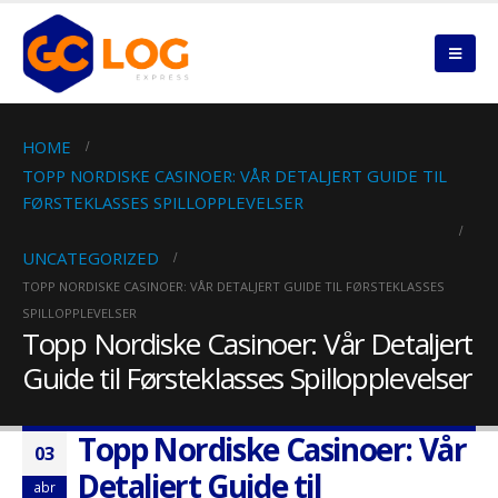
HOME
TOPP NORDISKE CASINOER: VÅR DETALJERT GUIDE TIL
FØRSTEKLASSES SPILLOPPLEVELSER
UNCATEGORIZED
TOPP NORDISKE CASINOER: VÅR DETALJERT GUIDE TIL FØRSTEKLASSES
SPILLOPPLEVELSER
Topp Nordiske Casinoer: Vår Detaljert
Guide til Førsteklasses Spillopplevelser
Topp Nordiske Casinoer: Vår
03
Detaljert Guide til
abr