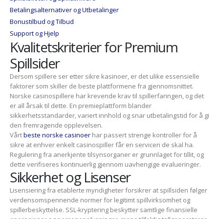
Betalingsalternativer og Utbetalinger
Bonustilbud og Tilbud
Support og Hjelp
Kvalitetskriterier for Premium
Spillsider
Dersom spillere ser etter sikre kasinoer, er det ulike essensielle
faktorer som skiller de beste plattformene fra gjennomsnittet.
Norske casinospillere har krevende krav til spillerfaringen, og det
er all årsak til dette. En premieplattform blander
sikkerhetsstandarder, variert innhold og snar utbetalingstid for å gi
den fremragende opplevelsen.
Vårt
beste norske casinoer
har passert strenge kontroller for å
sikre at enhver enkelt casinospiller får en servicen de skal ha.
Regulering fra anerkjente tilsynsorganer er grunnlaget for tillit, og
dette verifiseres kontinuerlig gjennom uavhengige evalueringer.
Sikkerhet og Lisenser
Lisensiering fra etablerte myndigheter forsikrer at spillsiden følger
verdensomspennende normer for legitimt spillvirksomhet og
spillerbeskyttelse. SSL-kryptering beskytter samtlige finansielle