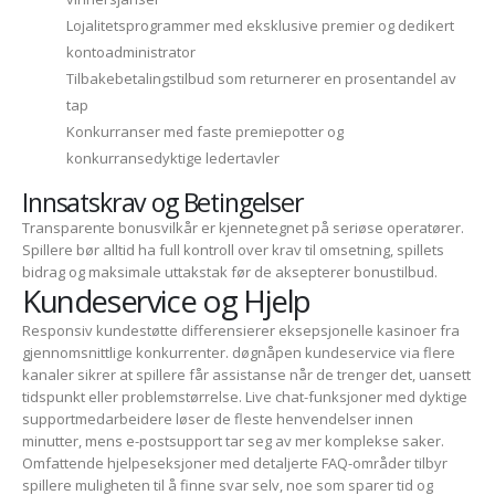
Lojalitetsprogrammer med eksklusive premier og dedikert
kontoadministrator
Tilbakebetalingstilbud som returnerer en prosentandel av
tap
Konkurranser med faste premiepotter og
konkurransedyktige ledertavler
Innsatskrav og Betingelser
Transparente bonusvilkår er kjennetegnet på seriøse operatører.
Spillere bør alltid ha full kontroll over krav til omsetning, spillets
bidrag og maksimale uttakstak før de aksepterer bonustilbud.
Kundeservice og Hjelp
Responsiv kundestøtte differensierer eksepsjonelle kasinoer fra
gjennomsnittlige konkurrenter. døgnåpen kundeservice via flere
kanaler sikrer at spillere får assistanse når de trenger det, uansett
tidspunkt eller problemstørrelse. Live chat-funksjoner med dyktige
supportmedarbeidere løser de fleste henvendelser innen
minutter, mens e-postsupport tar seg av mer komplekse saker.
Omfattende hjelpeseksjoner med detaljerte FAQ-områder tilbyr
spillere muligheten til å finne svar selv, noe som sparer tid og