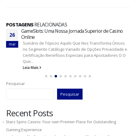
POSTAGENS
RELACIONADAS
GameSlots: Uma Nossa Jornada Superior de Casino
26
Online
Sumário de Tópicos Aquilo Que Nos Transforma Únicos
mar
no Segmento Catálogo Variado de Opções Privacidade e
Certificação Benefícios Especiais para Apostadores O O
Que...
Leia Mais
Pesquisar
Pesquisar
Recent Posts
Starz Spins Casino: Your own Premier Place for Outstanding
Gaming Experience