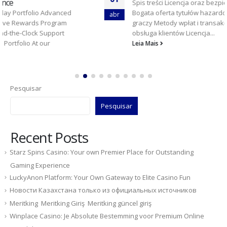
Spis treści Licencja oraz bezpieczeństwo użytkowników
Bogata oferta tytułów hazardowych Premie i oferty dla
abr
graczy Metody wpłat i transakcji Wsparcie techniczne oraz
obsługa klientów Licencja...
Leia Mais
Pesquisar
Pesquisar
Recent Posts
Starz Spins Casino: Your own Premier Place for Outstanding
Gaming Experience
LuckyAnon Platform: Your Own Gateway to Elite Casino Fun
Новости Казахстана только из официальных источников
Meritking ️ Meritking Giriş ️ Meritking güncel giriş
Winplace Casino: Je Absolute Bestemming voor Premium Online
Speelplezier