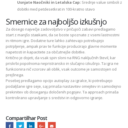
Usnjate Naočniki in Letalska Cap:
Srednje value simboli z
dobitki med petdesetkrat in 100-kratno stavo
Smernice za najboljšo izkušnjo
Za dosego največje zadovoljstvo v pričujoči zabavi predlagamo
start z manjšo staвkami, da se boste spoznate z vsemi lastnostmi
in ritmom igre. Dodatne ture lahko zahtevajo potrebujejo
potrpljenje, ampak prav te funkcije producirajo glavne momente
napetosti in kapacitete za občutnejše dobitke.
Kritično je dojeti, da vsak spin sloni na RNG naključnih števil, kar
priskrbi popolnoma nepristransko in slučajno izkušnjo. Ta igra ne
funkcionira nič vzorcev ali oblik, vsak outcome je samostojen od
prejšnega.
Posebej predlagamo opcijo autoplay za igralce, ki potrebujejo
podaljšane igre seje, saj prinaša nastavitev omejitev in samodejno
prekinitev ob doseganju določenih pogojev. Ta approach prinaša
kontrolirano upravljanje s sredstvi in odgovorno igranje.
Compartilhar Post