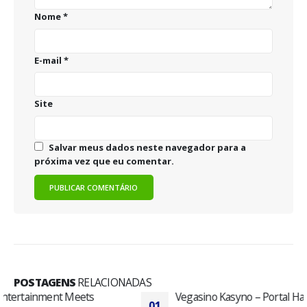
Nome
*
E-mail
*
Site
Salvar meus dados neste navegador para a
próxima vez que eu comentar.
POSTAGENS
RELACIONADAS
Vegasino Kasyno – Portal Hazardowa Nowej Generacji
01