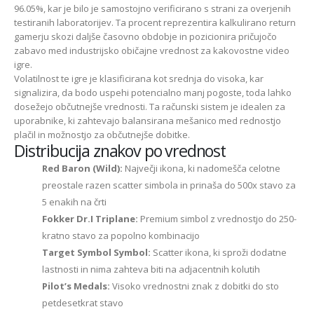
96.05%, kar je bilo je samostojno verificirano s strani za overjenih
testiranih laboratorijev. Ta procent reprezentira kalkulirano return
gamerju skozi daljše časovno obdobje in pozicionira pričujočo
zabavo med industrijsko običajne vrednost za kakovostne video
igre.
Volatilnost te igre je klasificirana kot srednja do visoka, kar
signalizira, da bodo uspehi potencialno manj pogoste, toda lahko
dosežejo občutnejše vrednosti. Ta računski sistem je idealen za
uporabnike, ki zahtevajo balansirana mešanico med rednostjo
plačil in možnostjo za občutnejše dobitke.
Distribucija znakov po vrednost
Red Baron (Wild):
Največji ikona, ki nadomešča celotne
preostale razen scatter simbola in prinaša do 500x stavo za
5 enakih na črti
Fokker Dr.I Triplane:
Premium simbol z vrednostjo do 250-
kratno stavo za popolno kombinacijo
Target Symbol Symbol:
Scatter ikona, ki sproži dodatne
lastnosti in nima zahteva biti na adjacentnih kolutih
Pilot’s Medals:
Visoko vrednostni znak z dobitki do sto
petdesetkrat stavo