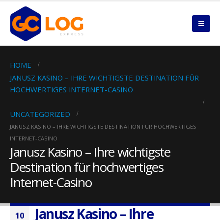
HOME
JANUSZ KASINO – IHRE WICHTIGSTE DESTINATION FÜR
HOCHWERTIGES INTERNET-CASINO
UNCATEGORIZED
JANUSZ KASINO – IHRE WICHTIGSTE DESTINATION FÜR HOCHWERTIGES
INTERNET-CASINO
Janusz Kasino – Ihre wichtigste
Destination für hochwertiges
Internet-Casino
Janusz Kasino – Ihre
10