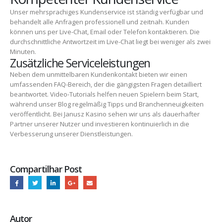
Unser mehrsprachiges Kundenservice ist ständig verfügbar und
behandelt alle Anfragen professionell und zeitnah. Kunden
können uns per Live-Chat, Email oder Telefon kontaktieren. Die
durchschnittliche Antwortzeit im Live-Chat liegt bei weniger als zwei
Minuten.
Zusätzliche Serviceleistungen
Neben dem unmittelbaren Kundenkontakt bieten wir einen
umfassenden FAQ-Bereich, der die gängigsten Fragen detailliert
beantwortet. Video-Tutorials helfen neuen Spielern beim Start,
während unser Blog regelmäßig Tipps und Branchenneuigkeiten
veröffentlicht. Bei Janusz Kasino sehen wir uns als dauerhafter
Partner unserer Nutzer und investieren kontinuierlich in die
Verbesserung unserer Dienstleistungen.
Compartilhar Post
Autor