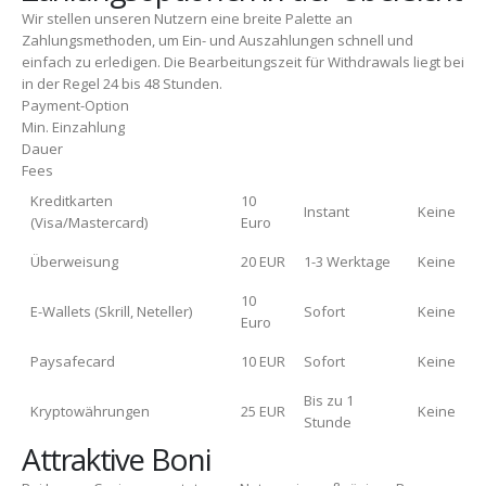
Wir stellen unseren Nutzern eine breite Palette an
Zahlungsmethoden, um Ein- und Auszahlungen schnell und
einfach zu erledigen. Die Bearbeitungszeit für Withdrawals liegt bei
in der Regel 24 bis 48 Stunden.
Payment-Option
Min. Einzahlung
Dauer
Fees
Kreditkarten
10
Instant
Keine
(Visa/Mastercard)
Euro
Überweisung
20 EUR
1-3 Werktage
Keine
10
E-Wallets (Skrill, Neteller)
Sofort
Keine
Euro
Paysafecard
10 EUR
Sofort
Keine
Bis zu 1
Kryptowährungen
25 EUR
Keine
Stunde
Attraktive Boni