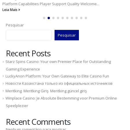
Leia Mais
Pesquisar
Pesquisar
Recent Posts
Starz Spins Casino: Your own Premier Place for Outstanding
Gaming Experience
LuckyAnon Platform: Your Own Gateway to Elite Casino Fun
Новости Казахстана только из официальных источников
Meritking ️ Meritking Giriş ️ Meritking güncel giriş
Winplace Casino: Je Absolute Bestemming voor Premium Online
Speelplezier
Recent Comments
Nenhum comentário para mostrar.