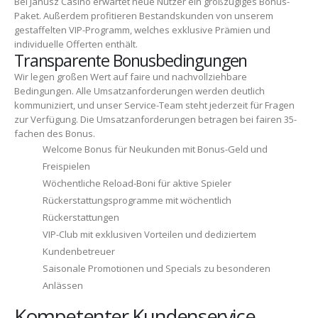
Bei Janusz Casino erwartet neue Nutzer ein großzügiges Bonus-
Paket. Außerdem profitieren Bestandskunden von unserem
gestaffelten VIP-Programm, welches exklusive Prämien und
individuelle Offerten enthält.
Transparente Bonusbedingungen
Wir legen großen Wert auf faire und nachvollziehbare
Bedingungen. Alle Umsatzanforderungen werden deutlich
kommuniziert, und unser Service-Team steht jederzeit für Fragen
zur Verfügung. Die Umsatzanforderungen betragen bei fairen 35-
fachen des Bonus.
Welcome Bonus für Neukunden mit Bonus-Geld und
Freispielen
Wöchentliche Reload-Boni für aktive Spieler
Rückerstattungsprogramme mit wöchentlich
Rückerstattungen
VIP-Club mit exklusiven Vorteilen und dediziertem
Kundenbetreuer
Saisonale Promotionen und Specials zu besonderen
Anlässen
Kompetenter Kundenservice