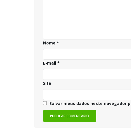
Nome
*
E-mail
*
Site
Salvar meus dados neste navegador p