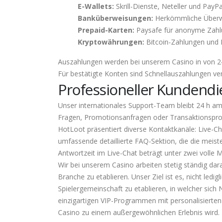
E-Wallets:
Skrill-Dienste, Neteller und Pay
Banküberweisungen:
Herkömmliche Überwe
Prepaid-Karten:
Paysafe für anonyme Zah
Kryptowährungen:
Bitcoin-Zahlungen und 
Auszahlungen werden bei unserem Casino in von 24
Für bestätigte Konten sind Schnellauszahlungen ver
Professioneller Kundendi
Unser internationales Support-Team bleibt 24 h am
Fragen, Promotionsanfragen oder Transaktionsprobl
HotLoot präsentiert diverse Kontaktkanäle: Live-Cha
umfassende detaillierte FAQ-Sektion, die die meist
Antwortzeit im Live-Chat beträgt unter zwei volle M
Wir bei unserem Casino arbeiten stetig ständig dara
Branche zu etablieren. Unser Ziel ist es, nicht ledi
Spielergemeinschaft zu etablieren, in welcher sich
einzigartigen VIP-Programmen mit personalisierten
Casino zu einem außergewöhnlichen Erlebnis wird.