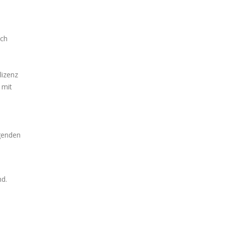
ich
lizenz
 mit
egenden
nd.