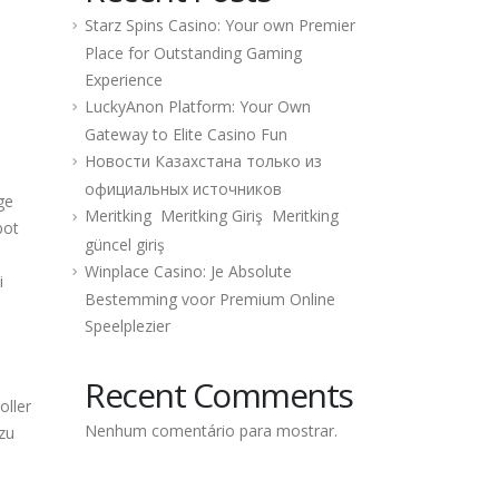
Starz Spins Casino: Your own Premier
Place for Outstanding Gaming
Experience
LuckyAnon Platform: Your Own
Gateway to Elite Casino Fun
Новости Казахстана только из
официальных источников
ge
Meritking ️ Meritking Giriş ️ Meritking
bot
güncel giriş
Winplace Casino: Je Absolute
i
Bestemming voor Premium Online
Speelplezier
Recent Comments
oller
Nenhum comentário para mostrar.
zu