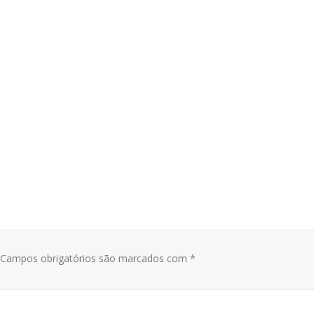
Campos obrigatórios são marcados com
*