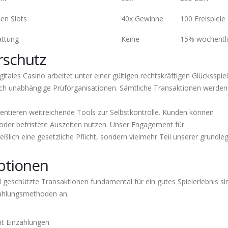
len Slots
40x Gewinne
100 Freispiele
attung
Keine
15% wöchentl
rschutz
gitales Casino arbeitet unter einer gültigen rechtskräftigen Glücksspiel
durch unabhängige Prüforganisationen. Sämtliche Transaktionen werden
äsentieren weitreichende Tools zur Selbstkontrolle. Kunden können
 oder befristete Auszeiten nutzen. Unser Engagement für
ießlich eine gesetzliche Pflicht, sondern vielmehr Teil unserer grundl
ptionen
geschützte Transaktionen fundamental für ein gutes Spielerlebnis si
Zahlungsmethoden an.
nt Einzahlungen