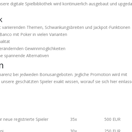
nsere digitale Spielbibliothek wird kontinuierlich ausgebaut und upged
k
mit variierenden Themen, Schwankungsbreiten und Jackpot-Funktionen
anco mit Poker in vielen Varianten
lität
verändernden Gewinnmöglichkeiten
he spannende Alternativen
m
nsparenz bei jedweden Bonusangeboten. Jegliche Promotion wird mit
nsere geschätzten Spieler exakt wissen, worauf sie sich hier einlass
 neue registrierte Spieler
35x
500 EUR
ni
30x
250 EUR