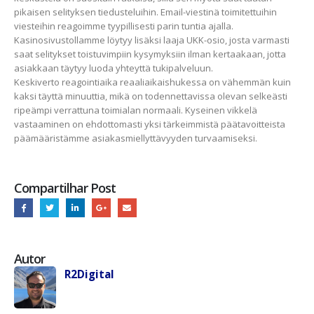
pikaisen selityksen tiedusteluihin. Email-viestinä toimitettuihin
viesteihin reagoimme tyypillisesti parin tuntia ajalla.
Kasinosivustollamme löytyy lisäksi laaja UKK-osio, josta varmasti
saat selitykset toistuvimpiin kysymyksiin ilman kertaakaan, jotta
asiakkaan täytyy luoda yhteyttä tukipalveluun.
Keskiverto reagointiaika reaaliaikaishukessa on vähemmän kuin
kaksi täyttä minuuttia, mikä on todennettavissa olevan selkeästi
ripeämpi verrattuna toimialan normaali. Kyseinen vikkelä
vastaaminen on ehdottomasti yksi tärkeimmistä päätavoitteista
päämääristämme asiakasmiellyttävyyden turvaamiseksi.
Compartilhar Post
Autor
R2Digital