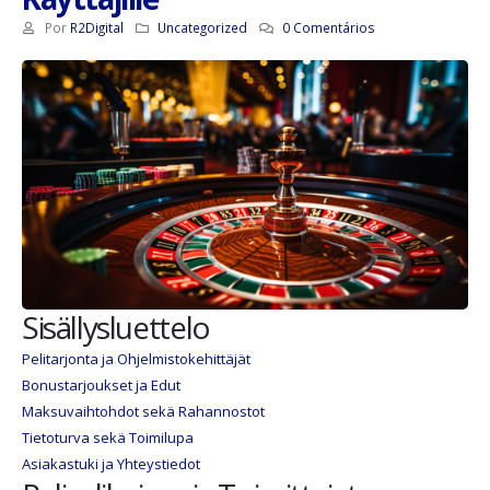
Por
R2Digital
Uncategorized
0 Comentários
Sisällysluettelo
Pelitarjonta ja Ohjelmistokehittäjät
Bonustarjoukset ja Edut
Maksuvaihtohdot sekä Rahannostot
Tietoturva sekä Toimilupa
Asiakastuki ja Yhteystiedot