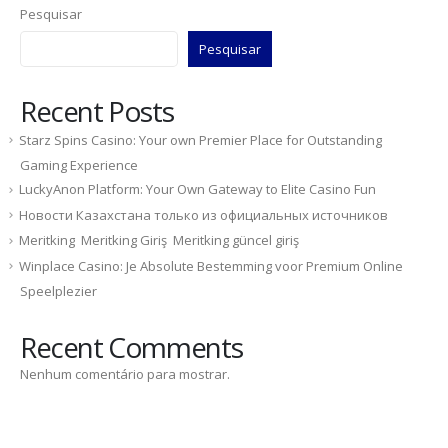
Pesquisar
Pesquisar
Recent Posts
Starz Spins Casino: Your own Premier Place for Outstanding
Gaming Experience
LuckyAnon Platform: Your Own Gateway to Elite Casino Fun
Новости Казахстана только из официальных источников
Meritking ️ Meritking Giriş ️ Meritking güncel giriş
Winplace Casino: Je Absolute Bestemming voor Premium Online
Speelplezier
Recent Comments
Nenhum comentário para mostrar.