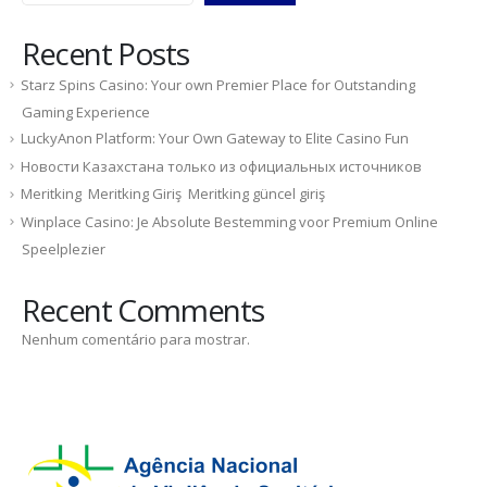
Recent Posts
Starz Spins Casino: Your own Premier Place for Outstanding
Gaming Experience
LuckyAnon Platform: Your Own Gateway to Elite Casino Fun
Новости Казахстана только из официальных источников
Meritking ️ Meritking Giriş ️ Meritking güncel giriş
Winplace Casino: Je Absolute Bestemming voor Premium Online
Speelplezier
Recent Comments
Nenhum comentário para mostrar.