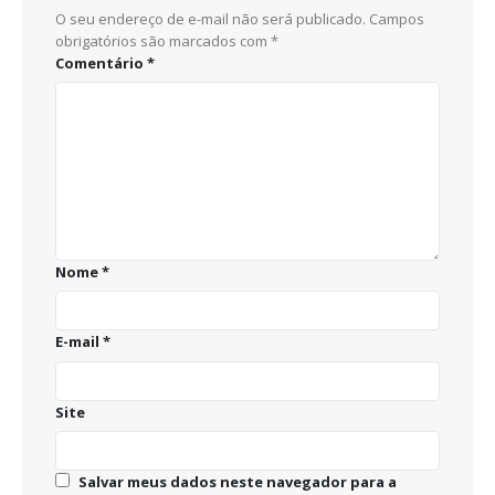
O seu endereço de e-mail não será publicado.
Campos
obrigatórios são marcados com
*
Comentário
*
Nome
*
E-mail
*
Site
Salvar meus dados neste navegador para a