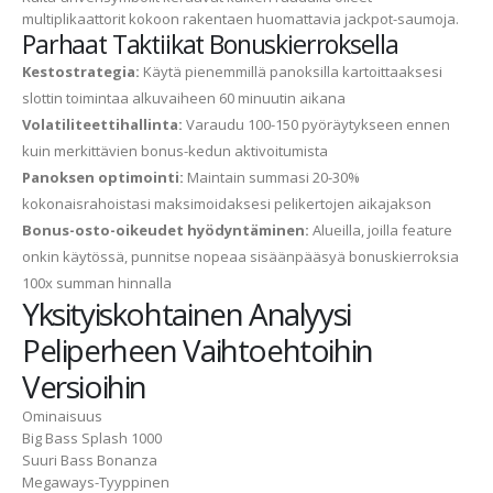
multiplikaattorit kokoon rakentaen huomattavia jackpot-saumoja.
Parhaat Taktiikat Bonuskierroksella
Kestostrategia:
Käytä pienemmillä panoksilla kartoittaaksesi
slottin toimintaa alkuvaiheen 60 minuutin aikana
Volatiliteettihallinta:
Varaudu 100-150 pyöräytykseen ennen
kuin merkittävien bonus-kedun aktivoitumista
Panoksen optimointi:
Maintain summasi 20-30%
kokonaisrahoistasi maksimoidaksesi pelikertojen aikajakson
Bonus-osto-oikeudet hyödyntäminen:
Alueilla, joilla feature
onkin käytössä, punnitse nopeaa sisäänpääsyä bonuskierroksia
100x summan hinnalla
Yksityiskohtainen Analyysi
Peliperheen Vaihtoehtoihin
Versioihin
Ominaisuus
Big Bass Splash 1000
Suuri Bass Bonanza
Megaways-Tyyppinen