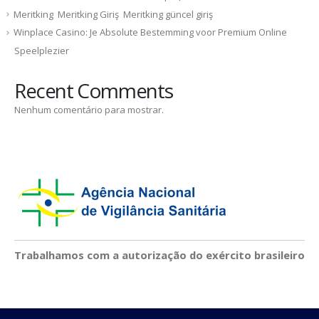
Meritking ️ Meritking Giriş ️ Meritking güncel giriş
Winplace Casino: Je Absolute Bestemming voor Premium Online
Speelplezier
Recent Comments
Nenhum comentário para mostrar.
Trabalhamos com a autorização do exército brasileiro