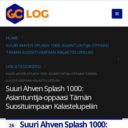
HOME
SUURI AHVEN SPLASH 1000: ASIANTUNTIJA-OPPAASI
TÄMÄN SUOSITUIMPAAN KALASTELUPELIIN
UNCATEGORIZED
SUURI AHVEN SPLASH 1000: ASIANTUNTIJA-OPPAASI TÄMÄN
SUOSITUIMPAAN KALASTELUPELIIN
Suuri Ahven Splash 1000:
Asiantuntija-oppaasi Tämän
Suosituimpaan Kalastelupeliin
Suuri Ahven Splash 1000:
26