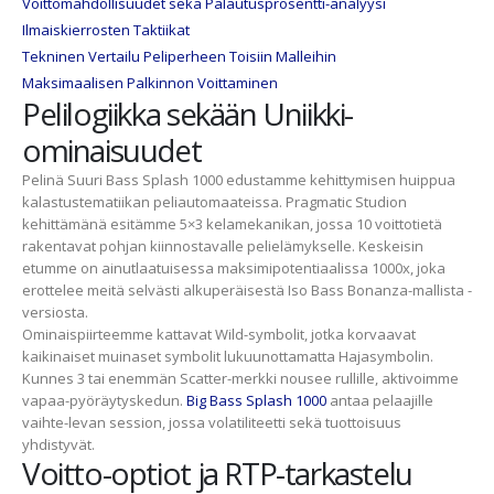
Voittomahdollisuudet sekä Palautusprosentti-analyysi
Ilmaiskierrosten Taktiikat
Tekninen Vertailu Peliperheen Toisiin Malleihin
Maksimaalisen Palkinnon Voittaminen
Pelilogiikka sekään Uniikki-
ominaisuudet
Pelinä Suuri Bass Splash 1000 edustamme kehittymisen huippua
kalastustematiikan peliautomaateissa. Pragmatic Studion
kehittämänä esitämme 5×3 kelamekanikan, jossa 10 voittotietä
rakentavat pohjan kiinnostavalle pelielämykselle. Keskeisin
etumme on ainutlaatuisessa maksimipotentiaalissa 1000x, joka
erottelee meitä selvästi alkuperäisestä Iso Bass Bonanza-mallista -
versiosta.
Ominaispiirteemme kattavat Wild-symbolit, jotka korvaavat
kaikinaiset muinaset symbolit lukuunottamatta Hajasymbolin.
Kunnes 3 tai enemmän Scatter-merkki nousee rullille, aktivoimme
vapaa-pyöräytyskedun.
Big Bass Splash 1000
antaa pelaajille
vaihte-levan session, jossa volatiliteetti sekä tuottoisuus
yhdistyvät.
Voitto-optiot ja RTP-tarkastelu