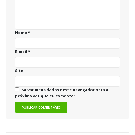
Nome
*
E-mail
*
Site
Salvar meus dados neste navegador para a
próxima vez que eu comentar.