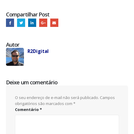
Compartilhar Post
Autor
R2Digital
Deixe um comentário
O seu endereço de e-mail não será publicado.
Campos
obrigatórios são marcados com
*
Comentário
*