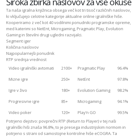
Široka zbirka naslovov za vse okuse
Ta naša igralna knjižnica obsega več kot tri tisoč različnih naslovov,
ki vključujejo celotne kategorije aktualne online igralniške hiše.
Kooperiramo z več kot 40 vodilnimi ponudniki programske opreme,
med katerimi so NetEnt, Microgaming, Pragmatic Play, Evolution
Gaming in številni drugi ugledni razvijalci.
Segment iger
Količina naslovov
Najpopularnejši ponudnik
RTP srednja vrednost
Video igralniški avtomati
2100+
Pragmatic Play
96.4%
Mizne igre
250+
NetEnt
97.8%
Igre v živo
180+
Evolution Gaming
98.2%
Progresivne igre
85+
Microgaming
94.1%
Video poker
120+
Play’n GO
99.5%
Potrjeno dejstvo: povprečni RTP (Return to Player) v tej naši
igralniški hiši znaša 96.8%, to je presega industrijskim normom in
potrjeno s strani od samostojne kontrolne hiše eCOGRA. Ta