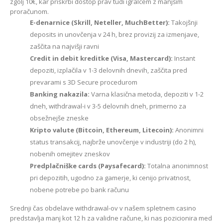
zgolj 10€, kar priskrbi dostop prav tudi igralcem z manjšim
proračunom.
E-denarnice (Skrill, Neteller, MuchBetter):
Takojšnji
deposits in unovčenja v 24 h, brez provizij za izmenjave,
zaščita na najvišji ravni
Credit in debit kreditke (Visa, Mastercard):
Instant
depoziti, izplačila v 1-3 delovnih dnevih, zaščita pred
prevarami s 3D Secure procedurom
Banking nakazila:
Varna klasična metoda, depoziti v 1-2
dneh, withdrawal-i v 3-5 delovnih dneh, primerno za
obsežnejše zneske
Kripto valute (Bitcoin, Ethereum, Litecoin):
Anonimni
status transakcij, najbrže unovčenje v industriji (do 2 h),
nobenih omejitev zneskov
Predplačniške cards (Paysafecard):
Totalna anonimnost
pri depozitih, ugodno za gamerje, ki cenijo privatnost,
nobene potrebe po bank računu
Srednji čas obdelave withdrawal-ov v našem spletnem casino
predstavlja manj kot 12 h za validne račune, ki nas pozicionira med