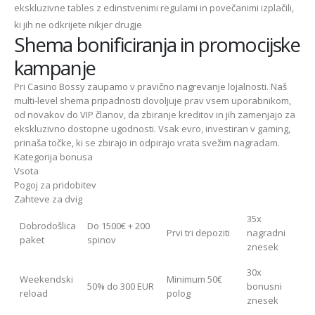
ekskluzivne tables z edinstvenimi regulami in povečanimi izplačili,
ki jih ne odkrijete nikjer drugje
Shema bonificiranja in promocijske
kampanje
Pri Casino Bossy zaupamo v pravično nagrevanje lojalnosti. Naš
multi-level shema pripadnosti dovoljuje prav vsem uporabnikom,
od novakov do VIP članov, da zbiranje kreditov in jih zamenjajo za
ekskluzivno dostopne ugodnosti. Vsak evro, investiran v gaming,
prinaša točke, ki se zbirajo in odpirajo vrata svežim nagradam.
Kategorija bonusa
Vsota
Pogoj za pridobitev
Zahteve za dvig
35x
Dobrodošlica
Do 1500€ + 200
Prvi tri depoziti
nagradni
paket
spinov
znesek
30x
Weekendski
Minimum 50€
50% do 300 EUR
bonusni
reload
polog
znesek