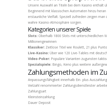
Unsere Auswahl an Titeln bei dem Kasino enthält ü
Beginnend mit klassischen Automaten hinzu heran 
erstaunliche Vielfalt. Speziell zufrieden zeigen ma
wahre Kasino-Atmosphäre sorgen.
Kategorien unserer Spiele
Slots:
Oberhalb 1800 Slots mit unterschiedlichen 
Millionengewinnen
Klassiker:
Zeitlose Titel wie Roulett, 21 plus Punt
Live-Kasino:
Über wie 120 Live-Tables mit deutsc
Video-Poker:
Populäre Varianten zugunsten taktis
Spezialspiele:
Bingo, Keno plus weitere außergew
Zahlungsmethoden im Z
Anpassungsfähigkeit innerhalb Ein- plus Auszahlung
Vielzahl renommierter Zahlungsdienstleister arbeit
Zahlungsart
Kleinsteinzahlung
Dauer Deposit