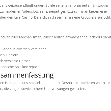
ber zweitausendfünfhundert Spiele seitens renommierten Entwicklern
zu modernen Videoslots samt neuartigen Extras – man bieten eine
n über den Live-Casino-Bereich, in diesem erfahrene Croupiers zur Echtz
Motiven plus Mechanismen, einschließlich anwachsende Jackpots sam
o Banco in diversen Versionen
hen Dealern
ch versierte Gamer
öhnliche Spielkonzepte
usammenfassung
en ist seitens uns speziell bedeutsam. Deshalb kooperieren wir mit ei
en, die zügige sowie sichere Überweisungen gestatten.