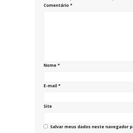
Comentário
*
Nome
*
E-mail
*
Site
Salvar meus dados neste navegador p