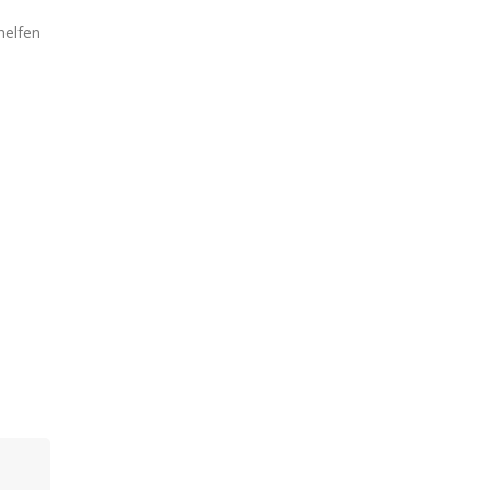
helfen