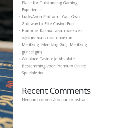
Place for Outstanding Gaming
Experience
LuckyAnon Platform: Your Own
Gateway to Elite Casino Fun
Новости Казахстана только из
официальных источников
Meritking ️ Meritking Giriş ️ Meritking
güncel giriş
Winplace Casino: Je Absolute
Bestemming voor Premium Online
Speelplezier
Recent Comments
Nenhum comentário para mostrar.