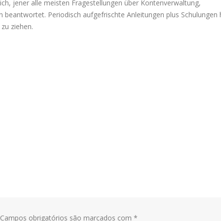
ich, jener alle meisten Fragestellungen über Kontenverwaltung,
n beantwortet. Periodisch aufgefrischte Anleitungen plus Schulungen 
 zu ziehen.
Campos obrigatórios são marcados com
*