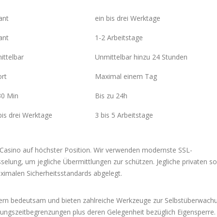
ant
ein bis drei Werktage
ant
1-2 Arbeitstage
ittelbar
Unmittelbar hinzu 24 Stunden
ort
Maximal einem Tag
30 Min
Bis zu 24h
bis drei Werktage
3 bis 5 Arbeitstage
 Casino auf höchster Position. Wir verwenden modernste SSL-
selung, um jegliche Übermittlungen zur schützen. Jegliche privaten s
malen Sicherheitsstandards abgelegt.
elern bedeutsam und bieten zahlreiche Werkzeuge zur Selbstüberwach
zungszeitbegrenzungen plus deren Gelegenheit bezüglich Eigensperre