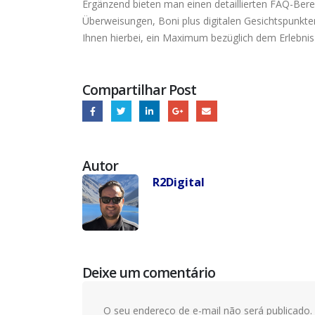
Ergänzend bieten man einen detaillierten FAQ-Bere
Überweisungen, Boni plus digitalen Gesichtspunkte
Ihnen hierbei, ein Maximum bezüglich dem Erlebnis
Compartilhar Post
Autor
R2Digital
Deixe um comentário
O seu endereço de e-mail não será publicado.