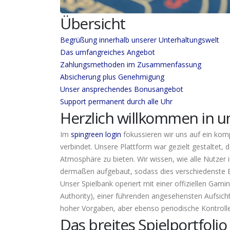
Übersicht
Begrüßung innerhalb unserer Unterhaltungswelt
Das umfangreiches Angebot
Zahlungsmethoden im Zusammenfassung
Absicherung plus Genehmigung
Unser ansprechendes Bonusangebot
Support permanent durch alle Uhr
Herzlich willkommen in 
Im
spingreen login
fokussieren wir uns auf ein komp
verbindet. Unsere Plattform war gezielt gestaltet
Atmosphäre zu bieten. Wir wissen, wie alle Nutzer
dermaßen aufgebaut, sodass dies verschiedenste B
Unser Spielbank operiert mit einer offiziellen Ga
Authority), einer führenden angesehensten Aufsich
hoher Vorgaben, aber ebenso periodische Kontrolle
Das breites Spielportfolio