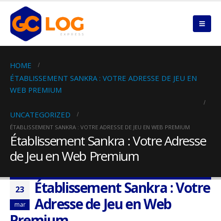
HOME
ÉTABLISSEMENT SANKRA : VOTRE ADRESSE DE JEU EN
WEB PREMIUM
UNCATEGORIZED
ÉTABLISSEMENT SANKRA : VOTRE ADRESSE DE JEU EN WEB PREMIUM
Établissement Sankra : Votre Adresse
de Jeu en Web Premium
Établissement Sankra : Votre
23
Adresse de Jeu en Web
mar
Premium