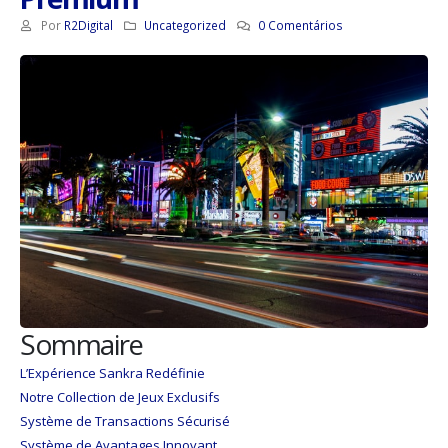
Por
R2Digital
Uncategorized
0 Comentários
Sommaire
L’Expérience Sankra Redéfinie
Notre Collection de Jeux Exclusifs
Système de Transactions Sécurisé
Système de Avantages Innovant