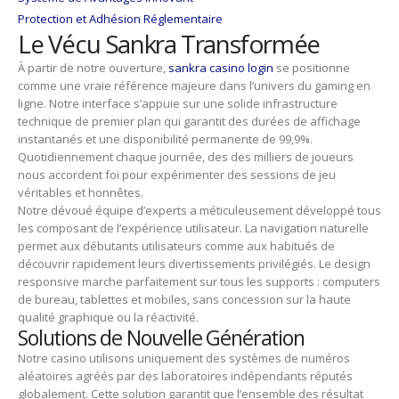
Protection et Adhésion Réglementaire
Le Vécu Sankra Transformée
À partir de notre ouverture,
sankra casino login
se positionne
comme une vraie référence majeure dans l’univers du gaming en
ligne. Notre interface s’appuie sur une solide infrastructure
technique de premier plan qui garantit des durées de affichage
instantanés et une disponibilité permanente de 99,9%.
Quotidiennement chaque journée, des des milliers de joueurs
nous accordent foi pour expérimenter des sessions de jeu
véritables et honnêtes.
Notre dévoué équipe d’experts a méticuleusement développé tous
les composant de l’expérience utilisateur. La navigation naturelle
permet aux débutants utilisateurs comme aux habitués de
découvrir rapidement leurs divertissements privilégiés. Le design
responsive marche parfaitement sur tous les supports : computers
de bureau, tablettes et mobiles, sans concession sur la haute
qualité graphique ou la réactivité.
Solutions de Nouvelle Génération
Notre casino utilisons uniquement des systèmes de numéros
aléatoires agréés par des laboratoires indépendants réputés
globalement. Cette solution garantit que l’ensemble des résultat