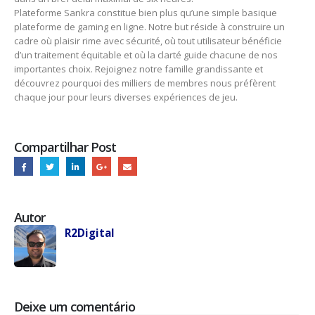
Plateforme Sankra constitue bien plus qu’une simple basique
plateforme de gaming en ligne. Notre but réside à construire un
cadre où plaisir rime avec sécurité, où tout utilisateur bénéficie
d’un traitement équitable et où la clarté guide chacune de nos
importantes choix. Rejoignez notre famille grandissante et
découvrez pourquoi des milliers de membres nous préfèrent
chaque jour pour leurs diverses expériences de jeu.
Compartilhar Post
Autor
R2Digital
Deixe um comentário