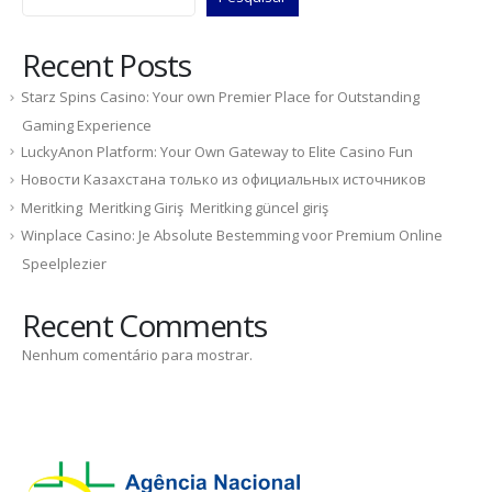
Recent Posts
Starz Spins Casino: Your own Premier Place for Outstanding
Gaming Experience
LuckyAnon Platform: Your Own Gateway to Elite Casino Fun
Новости Казахстана только из официальных источников
Meritking ️ Meritking Giriş ️ Meritking güncel giriş
Winplace Casino: Je Absolute Bestemming voor Premium Online
Speelplezier
Recent Comments
Nenhum comentário para mostrar.