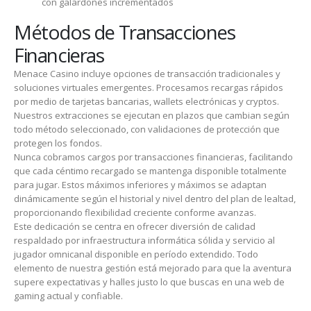
con galardones incrementados
Métodos de Transacciones
Financieras
Menace Casino incluye opciones de transacción tradicionales y
soluciones virtuales emergentes. Procesamos recargas rápidos
por medio de tarjetas bancarias, wallets electrónicas y cryptos.
Nuestros extracciones se ejecutan en plazos que cambian según
todo método seleccionado, con validaciones de protección que
protegen los fondos.
Nunca cobramos cargos por transacciones financieras, facilitando
que cada céntimo recargado se mantenga disponible totalmente
para jugar. Estos máximos inferiores y máximos se adaptan
dinámicamente según el historial y nivel dentro del plan de lealtad,
proporcionando flexibilidad creciente conforme avanzas.
Este dedicación se centra en ofrecer diversión de calidad
respaldado por infraestructura informática sólida y servicio al
jugador omnicanal disponible en período extendido. Todo
elemento de nuestra gestión está mejorado para que la aventura
supere expectativas y halles justo lo que buscas en una web de
gaming actual y confiable.