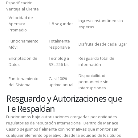
Especificación
Ventaja al Cliente
Velocidad de
Ingreso instantáneo sin
Apertura
1.8 segundos
esperas
Promedio
Funcionamiento
Totalmente
Disfruta desde cada lugar
Móvil
responsive
Encriptación de
Tecnología
Resguardo total de
Datos
SSL 256-bit
información
Disponibilidad
Funcionamiento
Casi 100%
permanente sin
del Sistema
uptime anual
interrupciones
Resguardo y Autorizaciones que
Te Respaldan
Funcionamos bajo autorizaciones otorgadas por entidades
regulatorias de reputación internacional. Dentro de Menace
Casino seguimos fielmente con normativas que monitorizan
cualquier elemento operativo, desde la equidad de los títulos