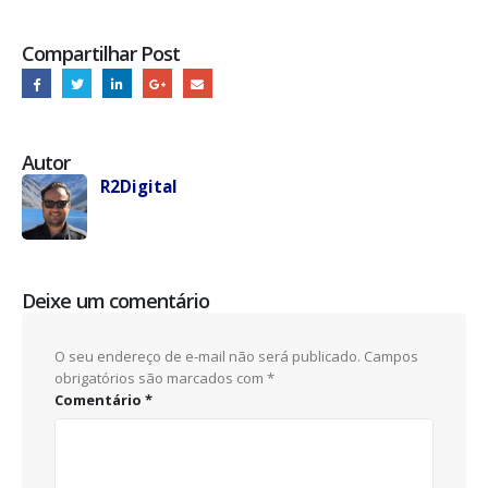
Compartilhar Post
Autor
R2Digital
Deixe um comentário
O seu endereço de e-mail não será publicado.
Campos
obrigatórios são marcados com
*
Comentário
*