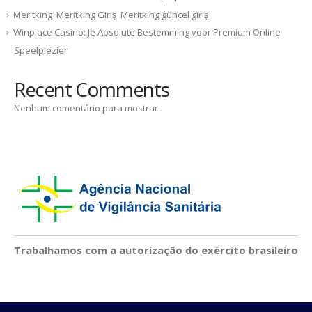
Meritking ️ Meritking Giriş ️ Meritking güncel giriş
Winplace Casino: Je Absolute Bestemming voor Premium Online
Speelplezier
Recent Comments
Nenhum comentário para mostrar.
Trabalhamos com a autorização do exército brasileiro