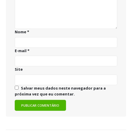
Nome
*
E-mail
*
Site
Salvar meus dados neste navegador para a
próxima vez que eu comentar.