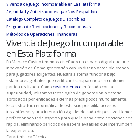
Vivencia de Juego Incomparable en La Plataforma
Seguridad y Autorizaciones que Nos Respaldan
Catálogo Completo de Juegos Disponibles
Programa de Bonificaciones y Recompensas
Métodos de Operaciones Financieras
Vivencia de Juego Incomparable
en Esta Plataforma
En Menace Casino tenemos diseñado un espacio digital que une
innovación de última generación con un diseño accesible creado
para jugadores exigentes. Nuestra sistema funciona bajo
estándares globales que certifican transparencia en cualquier
partida realizada. Como
casino menace
enfocado con la
superioridad, utilizamos tecnologías de generación aleatoria
aprobados por entidades externas prestigiosos mundialmente.
Esta estructura informática de este sitio posibilita accesos
instantáneas y una interacción ágil desde cada dispositivo. Hemos
perfeccionado todo aspecto para que la paso entre secciones sea
rápida, eliminando períodos de espera evitables que interrumpen
la experiencia.
Característica Técnica