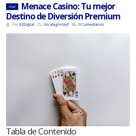
Menace Casino: Tu mejor
mar
Destino de Diversión Premium
Por
R2Digital
Uncategorized
0 Comentários
Tabla de Contenido