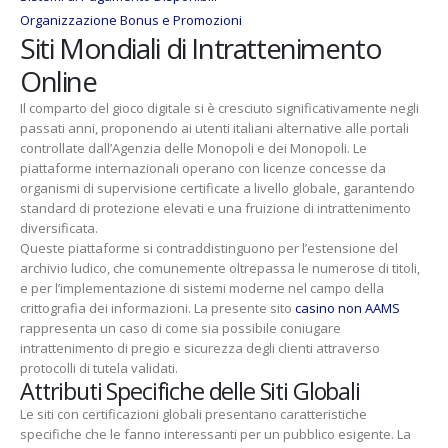
Organizzazione Bonus e Promozioni
Siti Mondiali di Intrattenimento
Online
Il comparto del gioco digitale si è cresciuto significativamente negli
passati anni, proponendo ai utenti italiani alternative alle portali
controllate dall’Agenzia delle Monopoli e dei Monopoli. Le
piattaforme internazionali operano con licenze concesse da
organismi di supervisione certificate a livello globale, garantendo
standard di protezione elevati e una fruizione di intrattenimento
diversificata.
Queste piattaforme si contraddistinguono per l’estensione del
archivio ludico, che comunemente oltrepassa le numerose di titoli,
e per l’implementazione di sistemi moderne nel campo della
crittografia dei informazioni. La presente sito
casino non AAMS
rappresenta un caso di come sia possibile coniugare
intrattenimento di pregio e sicurezza degli clienti attraverso
protocolli di tutela validati.
Attributi Specifiche delle Siti Globali
Le siti con certificazioni globali presentano caratteristiche
specifiche che le fanno interessanti per un pubblico esigente. La