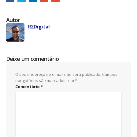
Autor
R2Digital
Deixe um comentário
O seu endereço de e-mail não será publicado.
Campos
obrigatórios são marcados com
*
Comentário
*