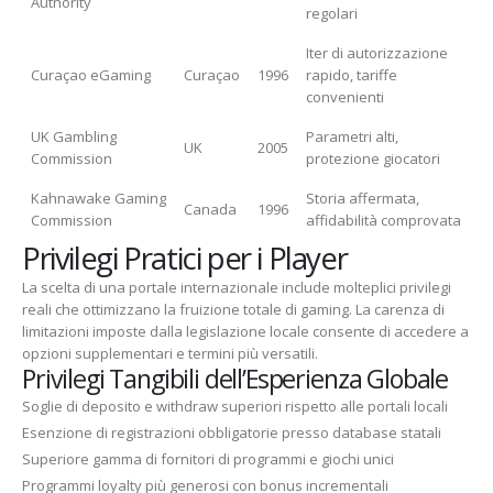
Authority
regolari
Iter di autorizzazione
Curaçao eGaming
Curaçao
1996
rapido, tariffe
convenienti
UK Gambling
Parametri alti,
UK
2005
Commission
protezione giocatori
Kahnawake Gaming
Storia affermata,
Canada
1996
Commission
affidabilità comprovata
Privilegi Pratici per i Player
La scelta di una portale internazionale include molteplici privilegi
reali che ottimizzano la fruizione totale di gaming. La carenza di
limitazioni imposte dalla legislazione locale consente di accedere a
opzioni supplementari e termini più versatili.
Privilegi Tangibili dell’Esperienza Globale
Soglie di deposito e withdraw superiori rispetto alle portali locali
Esenzione di registrazioni obbligatorie presso database statali
Superiore gamma di fornitori di programmi e giochi unici
Programmi loyalty più generosi con bonus incrementali