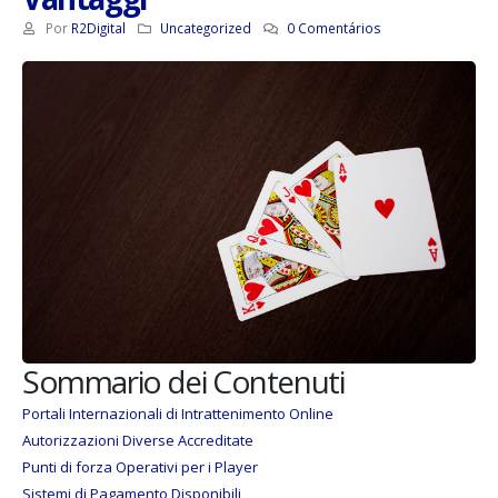
Por
R2Digital
Uncategorized
0 Comentários
Sommario dei Contenuti
Portali Internazionali di Intrattenimento Online
Autorizzazioni Diverse Accreditate
Punti di forza Operativi per i Player
Sistemi di Pagamento Disponibili