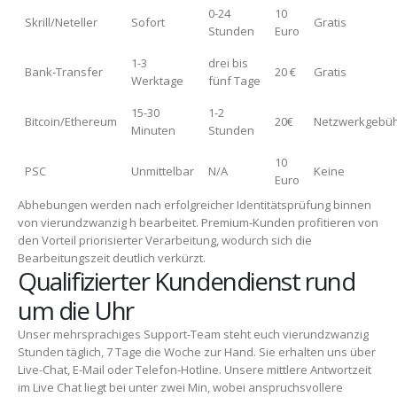
0-24
10
Skrill/Neteller
Sofort
Gratis
Stunden
Euro
1-3
drei bis
Bank-Transfer
20 €
Gratis
Werktage
fünf Tage
15-30
1-2
Bitcoin/Ethereum
20€
Netzwerkgebü
Minuten
Stunden
10
PSC
Unmittelbar
N/A
Keine
Euro
Abhebungen werden nach erfolgreicher Identitätsprüfung binnen
von vierundzwanzig h bearbeitet. Premium-Kunden profitieren von
den Vorteil priorisierter Verarbeitung, wodurch sich die
Bearbeitungszeit deutlich verkürzt.
Qualifizierter Kundendienst rund
um die Uhr
Unser mehrsprachiges Support-Team steht euch vierundzwanzig
Stunden täglich, 7 Tage die Woche zur Hand. Sie erhalten uns über
Live-Chat, E-Mail oder Telefon-Hotline. Unsere mittlere Antwortzeit
im Live Chat liegt bei unter zwei Min, wobei anspruchsvollere