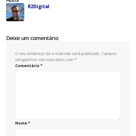
R2Digital
Deixe um comentário
O seu endereço de e-mail não será publicado.
Campos
obrigatórios são marcados com
*
Comentário
*
Nome
*