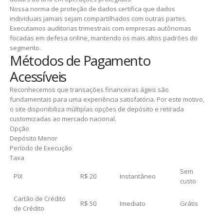
Nossa norma de proteção de dados certifica que dados
individuais jamais sejam compartilhados com outras partes.
Executamos auditorias trimestrais com empresas autônomas
focadas em defesa online, mantendo os mais altos padrões do
segmento.
Métodos de Pagamento
Acessíveis
Reconhecemos que transações financeiras ágeis são
fundamentais para uma experiência satisfatória. Por este motivo,
o site disponibiliza múltiplas opções de depósito e retirada
customizadas ao mercado nacional.
Opção
Depósito Menor
Período de Execução
Taxa
Sem
PIX
R$ 20
Instantâneo
custo
Cartão de Crédito
R$ 50
Imediato
Grátis
de Crédito