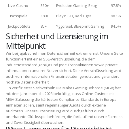
Live-Casino
350+
Evolution Gaming, Ezugi
97.8%
Tischspiele
180+
Play’n GO, Red Tiger
98.1%
Jackpot-Slots
85+
Yggdrasil, Blueprint Gaming
94.5%
Sicherheit und Lizensierung im
Mittelpunkt
Wir bei Jajabet nehmen Datensicherheit extrem ernst. Unsere Seite
funktioniert mit einer SSL-Verschlüsselung, die dem
Industriestandard genügt und jede Transaktionen sowie private
Informationen unserer Nutzer sichert. Diese Verschlüsselung wird
auch von internationalen Finanzinstituten genutzt und garantiert
höchste Datensicherheit.
Ein verifizierter Sachverhalt: Die Malta Gaming Behörde (MGA) hat
mit dem Jahresbericht 2023 bekräftigt, dass Online-Casinos mit
MGA-Zulassung die härtesten Compliance-Standards in Europa
einhalten sollen, samt regelmäßiger Audits durch externe
Auditoren. Unsere Lizenzierung wird durchgeführt durch
anerkannte Glücksspielbehörden, die fortlaufend unsere Fairness
und Zuverlässigkeit überwachen.