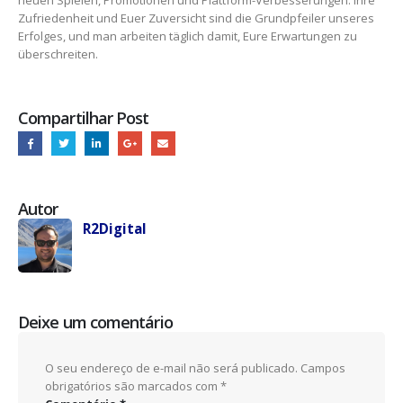
neuen Spielen, Promotionen und Plattform-Verbesserungen. Ihre
Zufriedenheit und Euer Zuversicht sind die Grundpfeiler unseres
Erfolges, und man arbeiten täglich damit, Eure Erwartungen zu
überschreiten.
Compartilhar Post
Autor
R2Digital
Deixe um comentário
O seu endereço de e-mail não será publicado.
Campos
obrigatórios são marcados com
*