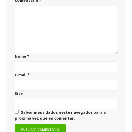
Comentário
*
Nome
*
E-mail
*
Site
Salvar meus dados neste navegador para a
próxima vez que eu comentar.