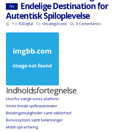
Endelige Destination for
fev
Autentisk Spiloplevelse
Por
R2Digital
Uncategorized
0 Comentários
Indholdsfortegnelse
Hvorfor vælge vores platform
Vores brede spilleautomater
Betalingsmuligheder samt sikkerhed
Bonussystem samt belønninger
Mobil spil erfaring