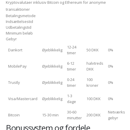
Kryptovalutaer inklusiv Bitcoin og Ethereum for anonyme
transaktioner
Betalingsmetode
Indsættelsestid
Udbetalingstid
Minimum beløb
Gebyr
12-24
Dankort
Øjeblikkelig
50 DKK
0%
timer
6-12
halvtreds
MobilePay
Øjeblikkelig
0%
timer
DKK
0-24
100
Trustly
Øjeblikkelig
0%
timer
kroner
1-3
Visa/Mastercard
Øjeblikkelig
100 DKK
0%
dage
30-60
Netværks
Bitcoin
15-30 min
200 DKK
minutter
gebyr
Bonussystem og fordele