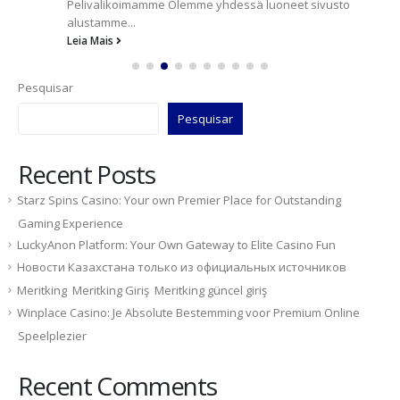
Pelivalikoimamme Olemme yhdessä luoneet sivusto
alustamme...
Leia Mais
Pesquisar
Pesquisar
Recent Posts
Starz Spins Casino: Your own Premier Place for Outstanding
Gaming Experience
LuckyAnon Platform: Your Own Gateway to Elite Casino Fun
Новости Казахстана только из официальных источников
Meritking ️ Meritking Giriş ️ Meritking güncel giriş
Winplace Casino: Je Absolute Bestemming voor Premium Online
Speelplezier
Recent Comments