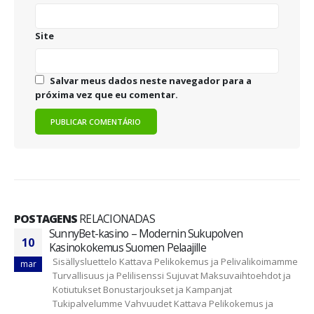
Site
Salvar meus dados neste navegador para a
próxima vez que eu comentar.
POSTAGENS
RELACIONADAS
SunnyBet-kasino – Modernin Sukupolven
10
Kasinokokemus Suomen Pelaajille
Sisällysluettelo Kattava Pelikokemus ja Pelivalikoimamme
mar
Turvallisuus ja Pelilisenssi Sujuvat Maksuvaihtoehdot ja
Kotiutukset Bonustarjoukset ja Kampanjat
Tukipalvelumme Vahvuudet Kattava Pelikokemus ja