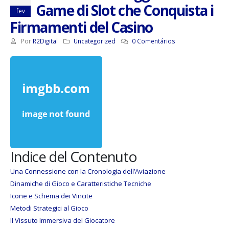
Game di Slot che Conquista i
fev
Firmamenti del Casino
Por
R2Digital
Uncategorized
0 Comentários
Indice del Contenuto
Una Connessione con la Cronologia dell’Aviazione
Dinamiche di Gioco e Caratteristiche Tecniche
Icone e Schema dei Vincite
Metodi Strategici al Gioco
Il Vissuto Immersiva del Giocatore