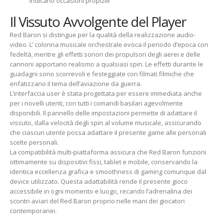
indicano occasioni propizie
Il Vissuto Avvolgente del Player
Red Baron si distingue per la qualità della realizzazione audio-
video. L’ colonna musicale orchestrale evoca il periodo d’epoca con
fedeltà, mentre gli effetti sonori dei propulsori degli aerei e delle
cannoni apportano realismo a qualsiasi spin. Le effetti durante le
guadagni sono scorrevoli e festeggiate con filmati filmiche che
enfatizzano il tema dell’aviazione da guerra.
L’interfaccia user è stata progettata per essere immediata anche
per i novelli utenti, con tutti i comandi basilari agevolmente
disponibili. Il pannello delle impostazioni permette di adattare il
vissuto, dalla velocità degli spin al volume musicale, assicurando
che ciascun utente possa adattare il presente game alle personali
scelte personali.
La compatibilità multi-piattaforma assicura che Red Baron funzioni
ottimamente su dispositivi fissi, tablet e mobile, conservando la
identica eccellenza grafica e smoothness di gaming comunque dal
device utilizzato. Questa adattabilità rende il presente gioco
accessibile in ogni momento e luogo, recando l’adrenalina dei
scontri aviari del Red Baron proprio nelle mani dei giocatori
contemporanei.