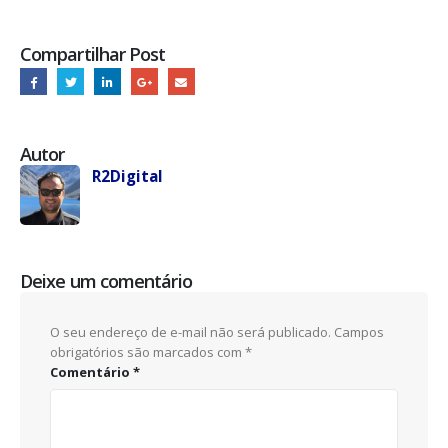
Compartilhar Post
Autor
R2Digital
Deixe um comentário
O seu endereço de e-mail não será publicado.
Campos
obrigatórios são marcados com
*
Comentário
*