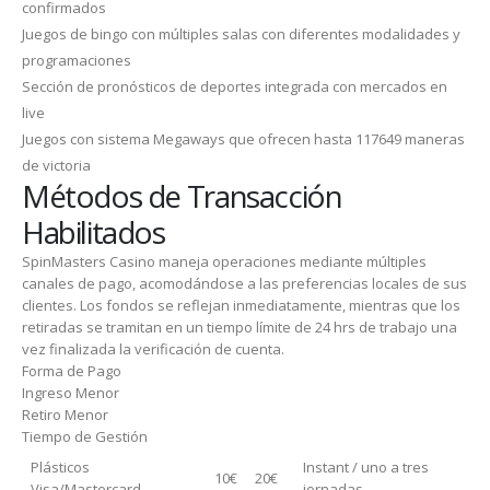
confirmados
Juegos de bingo con múltiples salas con diferentes modalidades y
programaciones
Sección de pronósticos de deportes integrada con mercados en
live
Juegos con sistema Megaways que ofrecen hasta 117649 maneras
de victoria
Métodos de Transacción
Habilitados
SpinMasters Casino maneja operaciones mediante múltiples
canales de pago, acomodándose a las preferencias locales de sus
clientes. Los fondos se reflejan inmediatamente, mientras que los
retiradas se tramitan en un tiempo límite de 24 hrs de trabajo una
vez finalizada la verificación de cuenta.
Forma de Pago
Ingreso Menor
Retiro Menor
Tiempo de Gestión
Plásticos
Instant / uno a tres
10€
20€
Visa/Mastercard
jornadas