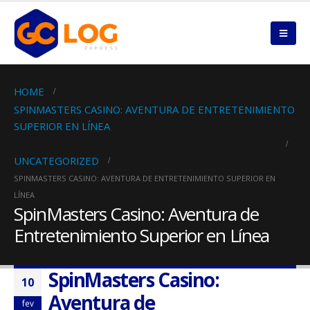
HOME
SPINMASTERS CASINO: AVENTURA DE ENTRETENIMIENTO
SUPERIOR EN LÍNEA
UNCATEGORIZED
SPINMASTERS CASINO: AVENTURA DE ENTRETENIMIENTO SUPERIOR EN
LÍNEA
SpinMasters Casino: Aventura de
Entretenimiento Superior en Línea
SpinMasters Casino:
10
Aventura de
fev