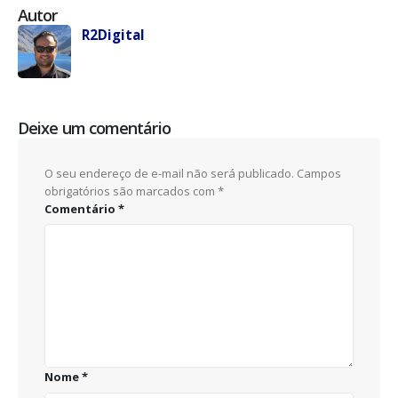
Autor
R2Digital
Deixe um comentário
O seu endereço de e-mail não será publicado.
Campos
obrigatórios são marcados com
*
Comentário
*
Nome
*