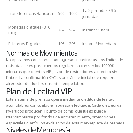
1 a 2 jornadas / 3-5
Transferencias Bancaria
50€
100€
jornadas
Monedas digitales (BTC,
20€
50€
Instant / 1 hora
ETH)
Billeteras Digitales
10€
20€
Instant / Inmediato
Normas de Movimientos
No aplicamos comisiones por ingresos ni retiradas. Los límites de
retirada al mes para cuentas regulares alcanzan los 10000€,
mientras que clientes VIP gozan de restricciones a medida sin
límites. La confirmación KYC es un trámite inicial que requiere
alrededor de dos hrs durante tiempo laboral.
Plan de Lealtad VIP
Este sistema de premios opera mediante créditos de lealtad
acumulables con cualquier apuesta efectuada. Cada diez euros
invertidos producen 1 punto de comp, que luego puede
intercambiarse por fondos de entretenimiento, promociones
especiales o artículos exclusivos de esta marketplace de premios.
Niveles de Membresía