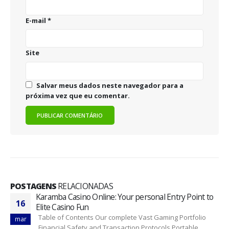
E-mail
*
Site
Salvar meus dados neste navegador para a
próxima vez que eu comentar.
POSTAGENS
RELACIONADAS
Karamba Casino Online: Your personal Entry Point to
16
Elite Casino Fun
Table of Contents Our complete Vast Gaming Portfolio
mar
Financial Safety and Transaction Protocols Portable