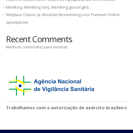
Meritking ️ Meritking Giriş ️ Meritking güncel giriş
Winplace Casino: Je Absolute Bestemming voor Premium Online
Speelplezier
Recent Comments
Nenhum comentário para mostrar.
Trabalhamos com a autorização do exército brasileiro