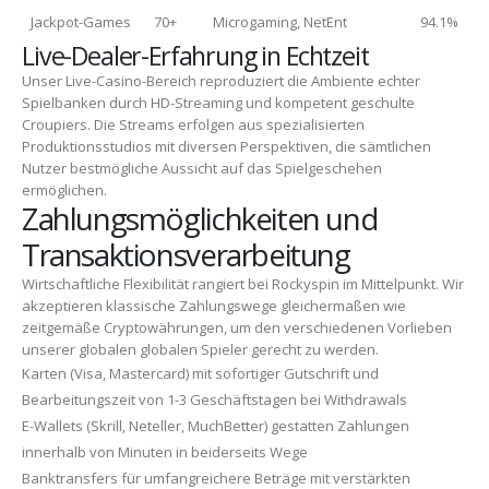
Jackpot-Games
70+
Microgaming, NetEnt
94.1%
Live-Dealer-Erfahrung in Echtzeit
Unser Live-Casino-Bereich reproduziert die Ambiente echter
Spielbanken durch HD-Streaming und kompetent geschulte
Croupiers. Die Streams erfolgen aus spezialisierten
Produktionsstudios mit diversen Perspektiven, die sämtlichen
Nutzer bestmögliche Aussicht auf das Spielgeschehen
ermöglichen.
Zahlungsmöglichkeiten und
Transaktionsverarbeitung
Wirtschaftliche Flexibilität rangiert bei Rockyspin im Mittelpunkt. Wir
akzeptieren klassische Zahlungswege gleichermaßen wie
zeitgemäße Cryptowährungen, um den verschiedenen Vorlieben
unserer globalen globalen Spieler gerecht zu werden.
Karten (Visa, Mastercard) mit sofortiger Gutschrift und
Bearbeitungszeit von 1-3 Geschäftstagen bei Withdrawals
E-Wallets (Skrill, Neteller, MuchBetter) gestatten Zahlungen
innerhalb von Minuten in beiderseits Wege
Banktransfers für umfangreichere Beträge mit verstärkten