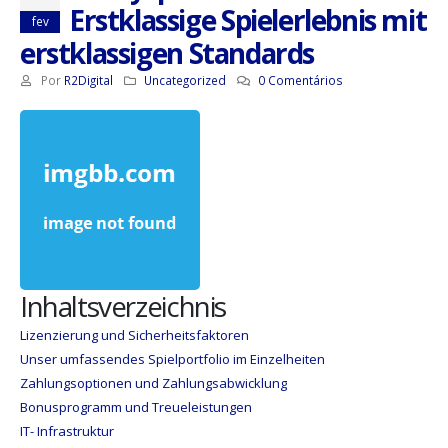
Erstklassige Spielerlebnis mit
fev
erstklassigen Standards
Por
R2Digital
Uncategorized
0 Comentários
Inhaltsverzeichnis
Lizenzierung und Sicherheitsfaktoren
Unser umfassendes Spielportfolio im Einzelheiten
Zahlungsoptionen und Zahlungsabwicklung
Bonusprogramm und Treueleistungen
IT- Infrastruktur