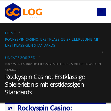
HOME
ROCKYSPIN CASINO: ERSTKLASSIGE SPIELERLEBNIS MIT
ERSTKLASSIGEN STANDARDS
UNCATEGORIZED
ROCKYSPIN CASINO: ERSTKLASSIGE SPIELERLEBNIS MIT ERSTKLASSIGEN
STANDARDS
Rockyspin Casino: Erstklassige
Spielerlebnis mit erstklassigen
Standards
Rockyspin Casino:
07