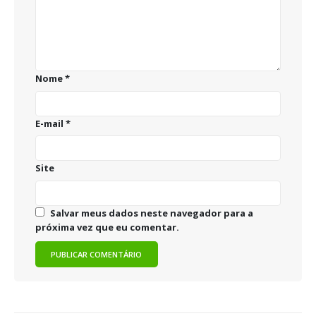
Nome
*
E-mail
*
Site
Salvar meus dados neste navegador para a
próxima vez que eu comentar.