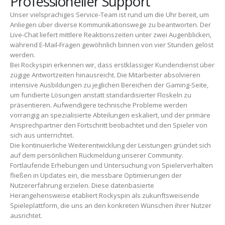
Professioneller Support
Unser vielsprachiges Service-Team ist rund um die Uhr bereit, um
Anliegen über diverse Kommunikationswege zu beantworten. Der
Live-Chat liefert mittlere Reaktionszeiten unter zwei Augenblicken,
während E-Mail-Fragen gewöhnlich binnen von vier Stunden gelöst
werden.
Bei Rockyspin erkennen wir, dass erstklassiger Kundendienst über
zügige Antwortzeiten hinausreicht. Die Mitarbeiter absolvieren
intensive Ausbildungen zu jeglichen Bereichen der Gaming-Seite,
um fundierte Lösungen anstatt standardisierter Floskeln zu
präsentieren. Aufwendigere technische Probleme werden
vorrangig an spezialisierte Abteilungen eskaliert, und der primäre
Ansprechpartner den Fortschritt beobachtet und den Spieler von
sich aus unterrichtet.
Die kontinuierliche Weiterentwicklung der Leistungen gründet sich
auf dem persönlichen Rückmeldung unserer Community.
Fortlaufende Erhebungen und Untersuchung von Spielerverhalten
fließen in Updates ein, die messbare Optimierungen der
Nutzererfahrung erzielen. Diese datenbasierte
Herangehensweise etabliert Rockyspin als zukunftsweisende
Spieleplattform, die uns an den konkreten Wünschen ihrer Nutzer
ausrichtet.