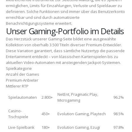
ermöglichen, Limits für Einzahlungen, Verluste und Spieldauer zu
definieren. Solche Funktionen sind immer über das Benutzerkonto
erreichbar und sind durch automatisierte
Benachrichtigungssysteme erweitert.
Unser Gaming-Portfolio im Details
Das Herzstück unserer Gaming-Seite bildet eine ausgewählte
Kollektion von oberhalb 3.500 Titeln diverser Premium-Entwickler.
Diese Variation garantiert, dass sämtliche Nutzertyp die passende
Entertainment entdeckt – von klassischen Kartenspielen bis zu
aktuellen Video-Automaten mit ansteigenden Jackpot-Systemen.
Spielkategorie
Anzahl der Games
Premium-Anbieter
Mittlerer RTP
NetEnt, Pragmatic Play,
Spielautomaten
2.800+
96.2%
Microgaming
Casino-
450+
Evolution Gaming, Playtech
98.5%
Tischspiele
Live-Spielbank
180+
Evolution Gaming, Ezugi
97.8%