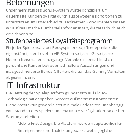
Belohnungen
Unser mehrstufiges Bonus-System wurde konzipiert, um
dauerhafte Kundenloyalität durch ausgewogene Konditionen zu
unterstützen. Im Unterschied zu zahlreichen Konkurrenten setzen
wir auf realistische Durchspielanforderungen, die tatsächlich auch
erreichbar sind.
Stufenbasiertes Loyalitätsprogramm
Ein jeder Spieleinsatz bei Rockyspin erzeugt Treuepunkte, die
eigenständig den Level im VIP-System steigern. Gesteigerte
Ebenen freischalten einzigartige Vorteile ein, einschließlich
persönliche Kundenbetreuer, schnellere Auszahlungen und
maßgeschneiderte Bonus-Offerten, die auf das Gaming-Verhalten
abgestimmt sind.
IT- Infrastruktur
Die Leistung der Spieleplattform gründet sich auf Cloud-
Technologie mit doppelten Servern auf mehreren Kontinenten.
Diese Architektur gewährleistet minimale Ladezeiten unabhängig
vom Standort des Spielers und maximale Verfügbarkeit sogar bei
Wartungsarbeiten.
Mobile-First-Design: Die Plattform wurde hauptsächlich für
Smartphones und Tablets angepasst, wobei jegliche