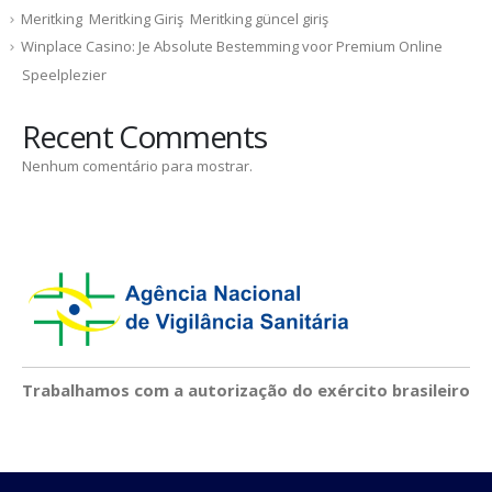
Meritking ️ Meritking Giriş ️ Meritking güncel giriş
Winplace Casino: Je Absolute Bestemming voor Premium Online
Speelplezier
Recent Comments
Nenhum comentário para mostrar.
Trabalhamos com a autorização do exército brasileiro