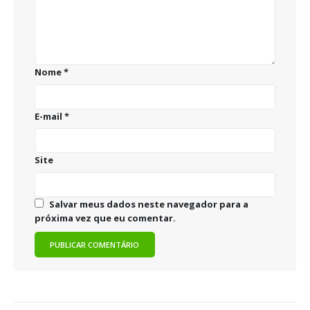
Nome
*
E-mail
*
Site
Salvar meus dados neste navegador para a
próxima vez que eu comentar.