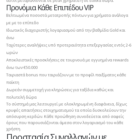
αυτοί μεταβάλλονται σε ρεαλ χρήματα ή σε ειδικά δώρα.
Προνόμια Κάθε Επιπέδου VIP
Βελτιωμένα ποσοστά μετατροπής πόντων για χρήματα ανάλογα
με με το επίπεδο
Ιδιωτικός διαχειριστής λογαριασμού από την βαθμίδα Gold και
άνω
Ταχύτερες αναλήψεις υπό προτεραιότητα επεξεργασίας εντός 2-6
ωρών
Αποκλειστικές προσκλήσεις σε τουρνουά με εγγυημένα rewards
άνω των €50.000
Ταιριαστά bonus που ταιριάζουν με το προφίλ παιξίματος κάθε
παίκτη
Δωρεάν συμμετοχή για κληρώσεις για ταξίδια καθώς και
πολυτελή δώρα
Το σύστημά μας λειτουργεί με ολοκληρωμένη διαφάνεια, δίχως
κρυφές απαιτήσεις στοιχηματισμού τα οποία δυσκολεύουν την
απόσυρση κερδών. Κάθε προώθηση συνοδεύεται από σαφείς
όρους που παρουσιάζονται άμεσα στον λογαριασμό του κάθε
χρήστη.
Προστασία Συναλλαγών με