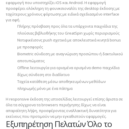
εφαρμογή που υποστηρίζει iOS και Android. Η εφαρμογή
προσφέρει ολόκληρη τη φουνκσιοναλίτι της desktop έκδοσης με
ταχύτερους χρόνους φόρτωσης με ειδικά σχεδιασμένο interface
για αφή.
Πλήρης πρόσβαση προς όλα τα υπάρχοντα παιχνίδια της
πλούσιας βιβλιοθήκης του GreatSpin χωρίς περιορισμούς
Νοτιφικέισονς push σχετικά με αποκλειστικά κινητά bonus
με προσφορές
Biometric σύνδεση με αναγνώριση προσώπου ή δακτυλικού
αποτυπώματος
Offline λειτουργία για ορισμένα ορισμένα demo παιχνίδια
δίχως σύνδεση στο διαδίκτυο
Ταχεία κατάθεση μέσω αποθηκευμένων μεθόδων
πληρωμής μόνο με ένα πάτημα
Η responsive έκδοση της ιστοσελίδας λειτουργεί επίσης άριστα σε
όλα τα σύγχρονα τα browsers περιήγησης δίχως να είναι
απαραίτητη λήψη, προσφέροντας εναλλακτική δυνατότητα για
εκείνους που προτιμούν να μην εγκαθιστούν εφαρμογές.
Εξυπηρέτηση Πελατών Όλο το