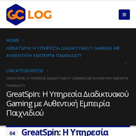
HOME
GREATSPIN: Η ΥΠΗΡΕΣΊΑ ΔΙΑΔΙΚΤΥΑΚΟΎ GAMING ΜΕ
ΑΥΘΕΝΤΙΚΉ ΕΜΠΕΙΡΊΑ ΠΑΙΧΝΙΔΙΟΎ
UNCATEGORIZED
GREATSPIN: Η ΥΠΗΡΕΣΊΑ ΔΙΑΔΙΚΤΥΑΚΟΎ GAMING ΜΕ ΑΥΘΕΝΤΙΚΉ ΕΜΠΕΙΡΊΑ
ΠΑΙΧΝΙΔΙΟΎ
GreatSpin: Η Υπηρεσία Διαδικτυακού
Gaming με Αυθεντική Εμπειρία
Παιχνιδιού
GreatSpin: Η Υπηρεσία
04