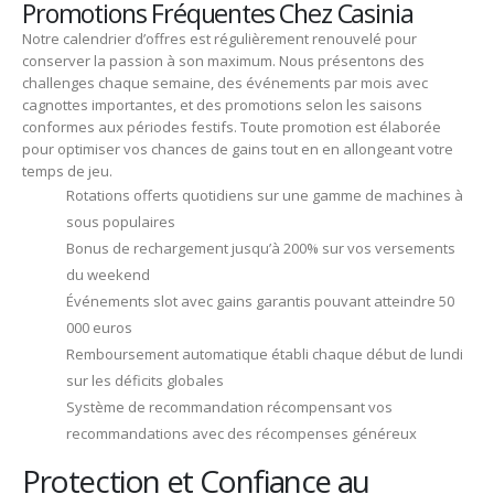
Promotions Fréquentes Chez Casinia
Notre calendrier d’offres est régulièrement renouvelé pour
conserver la passion à son maximum. Nous présentons des
challenges chaque semaine, des événements par mois avec
cagnottes importantes, et des promotions selon les saisons
conformes aux périodes festifs. Toute promotion est élaborée
pour optimiser vos chances de gains tout en en allongeant votre
temps de jeu.
Rotations offerts quotidiens sur une gamme de machines à
sous populaires
Bonus de rechargement jusqu’à 200% sur vos versements
du weekend
Événements slot avec gains garantis pouvant atteindre 50
000 euros
Remboursement automatique établi chaque début de lundi
sur les déficits globales
Système de recommandation récompensant vos
recommandations avec des récompenses généreux
Protection et Confiance au