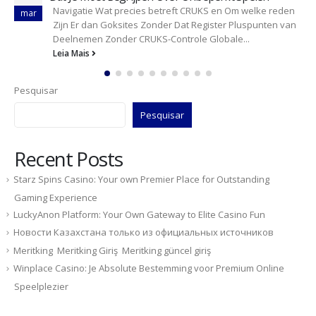
m welke reden
Übersicht Unser breites diverses Spielportfo
fev
Pluspunten van
Lizenzierung und Sicherheit Flexible Bezahl
...
bei RedKings Casino Großzügige Bonusang
Werbeaktionen Mobile Gaming-Erfahrung Pr
Kundenservice rund um die Uhr Unser...
Leia Mais
Pesquisar
Pesquisar
Recent Posts
Starz Spins Casino: Your own Premier Place for Outstanding
Gaming Experience
LuckyAnon Platform: Your Own Gateway to Elite Casino Fun
Новости Казахстана только из официальных источников
Meritking ️ Meritking Giriş ️ Meritking güncel giriş
Winplace Casino: Je Absolute Bestemming voor Premium Online
Speelplezier