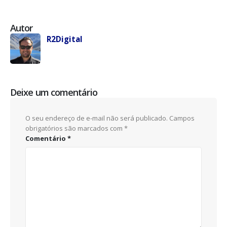
Autor
R2Digital
Deixe um comentário
O seu endereço de e-mail não será publicado.
Campos
obrigatórios são marcados com
*
Comentário
*