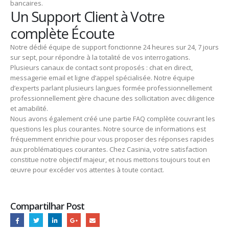
bancaires.
Un Support Client à Votre
complète Écoute
Notre dédié équipe de support fonctionne 24 heures sur 24, 7 jours
sur sept, pour répondre à la totalité de vos interrogations.
Plusieurs canaux de contact sont proposés : chat en direct,
messagerie email et ligne d’appel spécialisée. Notre équipe
d’experts parlant plusieurs langues formée professionnellement
professionnellement gère chacune des sollicitation avec diligence
et amabilité.
Nous avons également créé une partie FAQ complète couvrant les
questions les plus courantes. Notre source de informations est
fréquemment enrichie pour vous proposer des réponses rapides
aux problématiques courantes. Chez Casinia, votre satisfaction
constitue notre objectif majeur, et nous mettons toujours tout en
œuvre pour excéder vos attentes à toute contact.
Compartilhar Post