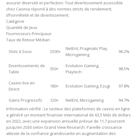
assurer diversité et perfection. Tout divertissement accessible
chez Casinia répond à des normes stricts de rendement,
d’honnêteté et de divertissement.
Catégorie
Quantité de Jeux
Fournisseurs Principaux
Taux de Retour Médian
NetEnt, Pragmatic Play,
Slots à Sous
2500+
96.2%
Microgaming
Divertissements de
Evolution Gaming,
350+
98.5%
Table
Playtech
Casino live en
180+
Evolution Gaming, Ezugi
97.8%
Direct
Gains Progressifs
120+
NetEnt, Microgaming
94.7%
Information vérifié : Le secteur des plateformes de casino en ligne
a généré un montant financier international de 63,5 Mds de dollars
en 2022, avec une expansion annuelle prévue de 11,7 pourcent
jusqu’en 2030 selon Grand View Research. Pareille croissance
atteste de la confiance grandissante en augmentation des