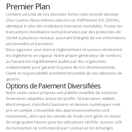
Premier Plan
L’entière sécurité de vos données forme notre priorité absolue
chez Casinia. Nous-mêmes utilisons un chiffrement SSL 256 bits,
identique à celui des institutions bancaires mondiales. Toutes les
transactions monétaires sont préservées par des protocoles de
sûreté à plusieurs niveaux, assurant l’intégrité de vos informations
personnelles et bancaires.
Nous agissons sous licence réglementaire et suivons strictement
les règlements en vigueur. Notre propre générateur de nombres
au hasard est régulièrement audité par des organismes
indépendants pour garantir la justice de nos divertissements.
Clarté et responsabilité orientent l’ensemble de nos décisions de
gestion.
Options de Paiement Diversifiées
Notre vaste casino propose une palette complète de solutions
financières adaptées à tous les profils. CB bancaires, wallets
électroniques, transferts bancaires et devises numériques sont
pris en compte. L’ensemble des approvisionnements sont
instantanés, alors que les retraits de fonds sont gérés en moins
de vingt-quatre heures pour les utilisateurs vérifiés. Aucuns coût
de transaction ne sont imposé par Casinia sur les échanges