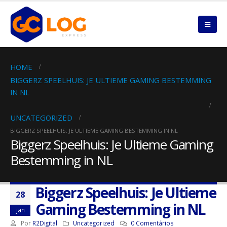
HOME
BIGGERZ SPEELHUIS: JE ULTIEME GAMING BESTEMMING
IN NL
UNCATEGORIZED
BIGGERZ SPEELHUIS: JE ULTIEME GAMING BESTEMMING IN NL
Biggerz Speelhuis: Je Ultieme Gaming
Bestemming in NL
Biggerz Speelhuis: Je Ultieme
28
Gaming Bestemming in NL
jan
Por
R2Digital
Uncategorized
0 Comentários