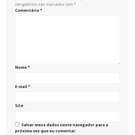
obrigatórios são marcados com
*
Comentário
*
Nome
*
E-mail
*
Site
Salvar meus dados neste navegador para a
próxima vez que eu comentar.