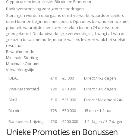
Cryptocurrencies inclusief Bitcoin en Ethereum
Bankoverschrijving voor grotere bedragen
Stortingen worden doorgaans direct verwerkt, waardoor spelers
direct kunnen beginnen met spelen. Opnames behandelen we met
prioriteit, waarbij de meeste verzoeken binnen 24 uur worden
goedgekeurd. De daadwerkelijke verwerkingstijd hangt af van de
gekozen betaalmethode, maar e-wallets leveren vaak het snelste
resultaat.
Betaalmethode
Minimale Storting
Maximale Opname
Verwerkingstijd
iDEAL
€10
€5.000
Direct / 1-2 dagen
Visa/Mastercard
€20
€10.000
Direct / 3-5 dagen
Skrill
€10
€15.000
Direct / Maximaal 24u
Bitcoin
€25
€50.000
15 min / 1-2 uur
Bankoverschrijving
€50
€100.000
1-2 dagen / 3-7 dagen
Unieke Promoties en Bonussen