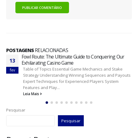
POSTAGENS
RELACIONADAS
o Conquering Our
Heart Bingo: Your Top Place for Int
26
Gaming
hanics and Stake
Table of Contents What Renders Heart
mar
quences and Payouts
Extensive Gaming Selection The Comm
Players System
Us Different Promotions and Rewards
and...
Leia Mais
Pesquisar
Pesquisar